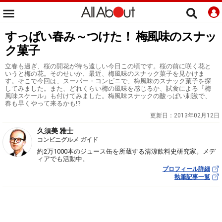
すっぱい春み～つけた！ 梅風味のスナッ
ク菓子
立春も過ぎ、桜の開花が待ち遠しい今日この頃です。桜の前に咲く花と
いうと梅の花。そのせいか、最近、梅風味のスナック菓子を見かけま
す。そこで今回は、スーパー・コンビニで、梅風味のスナック菓子を探
してみました。また、どれくらい梅の風味を感じるか、試食による『梅
風味スケール』も付けてみました。梅風味スナックの酸っぱい刺激で、
春も早くやって来るかも!?
更新日：
2013年02月12日
久須美 雅士
コンビニグルメ ガイド
約2万1000本のジュース缶を所蔵する清涼飲料史研究家。メデ
ィアでも活動中。
プロフィール詳細
執筆記事一覧