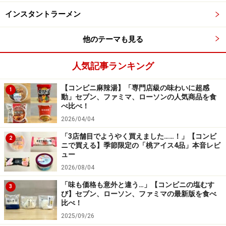
インスタントラーメン
他のテーマも見る
人気記事ランキング
【コンビニ麻辣湯】「専門店級の味わいに超感
1
動」セブン、ファミマ、ローソンの人気商品を食
べ比べ！
2026/04/04
「3店舗目でようやく買えました……！」【コンビ
2
ニで買える】季節限定の「桃アイス4品」本音レビ
ュー
2026/08/04
「味も価格も意外と違う…」【コンビニの塩むす
3
び】セブン、ローソン、ファミマの最新版を食べ
比べ！
2025/09/26