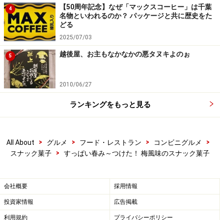
【50周年記念】なぜ「マックスコーヒー」は千葉
4
名物といわれるのか？ パッケージと共に歴史をた
どる
2025/07/03
越後屋、お主もなかなかの悪タヌキよのぉ
5
2010/06/27
ランキングをもっと見る
>
>
>
>
All About
グルメ
フード・レストラン
コンビニグルメ
>
スナック菓子
すっぱい春み～つけた！ 梅風味のスナック菓子
会社概要
採用情報
投資家情報
広告掲載
利用規約
プライバシーポリシー