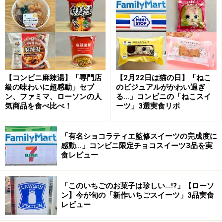
和ちっぷす梅(おやつカンパニー)
梅風味スケール ★★☆☆☆
(2)
【コンビニ麻辣湯】「専門店
【2月22日は猫の日】「ねこ
紀州産南高梅を練りこんだチップスです。
級の味わいに超感動」セブ
のビジュアルがかわい過ぎ
ン、ファミマ、ローソンの人
る…」コンビニの「ねこスイ
気商品を食べ比べ！
ーツ」3選実食リポ
生地の色が割合鮮やかなピンク色で、海老せんべいのよ
うに見えますが、海老は入っていません。また、ピンク
「有名ショコラティエ監修スイーツの完成度に
色から、梅の酸味が強いように感じますが、それほど酸
感動…」コンビニ限定チョコスイーツ3品を実
食レビュー
味は強くなく、さわやかな酸味に仕上がっています。
「このいちごのお菓子は珍しい…!?」【ローソ
ン】今が旬の「新作いちごスイーツ」3品実食
チップスター 紀州の梅味(ヤマザキナビス
レビュー
コ)