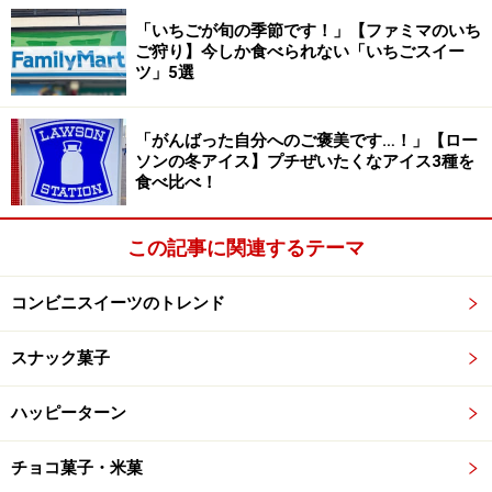
「いちごが旬の季節です！」【ファミマのいち
ご狩り】今しか食べられない「いちごスイー
チップスター 紀州の梅味(ヤマザキナビスコ)
ツ」5選
「がんばった自分へのご褒美です…！」【ロー
梅風味スケール ★★★☆☆
(3)
ソンの冬アイス】プチぜいたくなアイス3種を
食べ比べ！
これも南高梅の梅肉パウダーとペースト、赤シソエキス
を使った品です。梅と赤シソの酸味、魚介の旨みが効い
この記事に関連するテーマ
ており、しょっぱさをあまり感じません。
コンビニスイーツのトレンド
※記事内容は執筆時点のものです。最新の内容をご確認くださ
い。
スナック菓子
※メニューや料金などのデータは、取材時または記事公開時点で
の内容です。
ハッピーターン
次のページへ
1
/
5
チョコ菓子・米菓