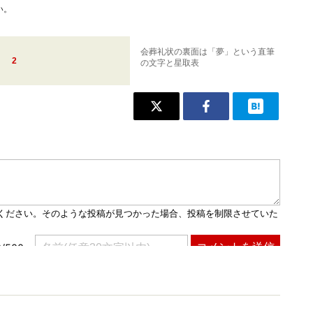
い。
会葬礼状の裏面は「夢」という直筆
2
の文字と星取表