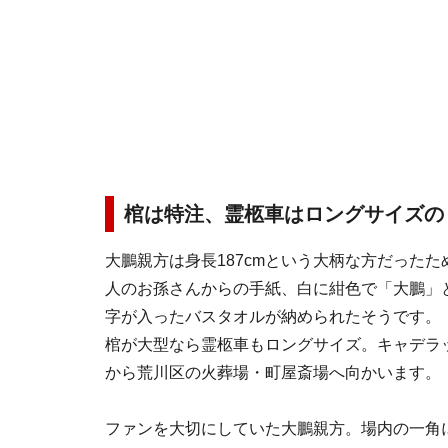
棺は特注、霊柩車はロングサイズの
大鵬親方は身長187cmという大柄な方だった
人のお孫さんからの手紙、白に紺色で「大鵬」
字が入ったバスタオルが納められたそうです。
棺が大型なら霊柩車もロングサイズ。キャデラ
から荒川区の火葬場・町屋斎場へ向かいます。
ファンを大切にしていた大鵬親方。場内の一角