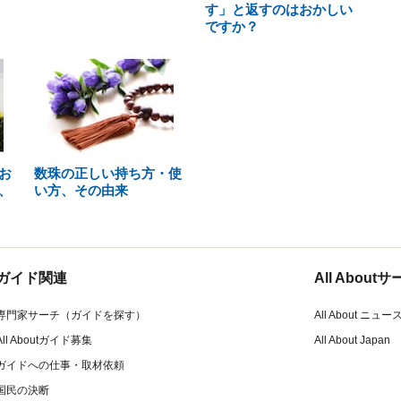
す」と返すのはおかしい
ですか？
お
数珠の正しい持ち方・使
、
い方、その由来
ガイド関連
All Abou
専門家サーチ（ガイドを探す）
All About ニュー
All Aboutガイド募集
All About Japan
ガイドへの仕事・取材依頼
国民の決断