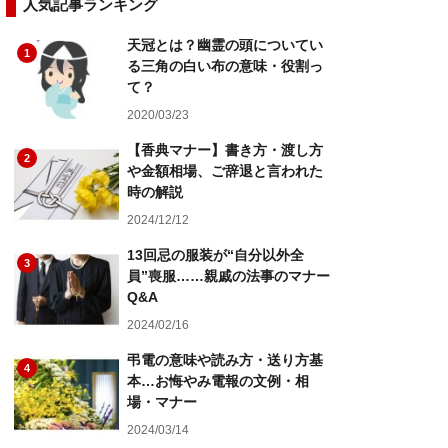
人気記事ランキング
天冠とは？幽霊の頭についてい
1
る三角の白い布の意味・役割っ
て？
2020/03/23
【香典マナー】書き方・渡し方
2
や金額相場、ご辞退と言われた
時の解説
2024/12/12
13回忌の服装が“自分以外全
3
員”喪服……親戚の法事のマナー
Q&A
2024/02/16
弔電の意味や読み方・送り方基
4
本…お悔やみ電報の文例・相
場・マナー
2024/03/14