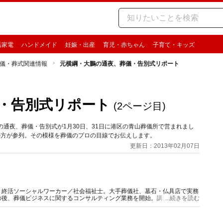
活家電
ハンドメイド
妊娠・出産
育児・赤ちゃん
子育て・キッズ
儀・葬式関連情報
元横綱・大鵬の通夜、葬儀・告別式リポート
・告別式リポート
(2ページ目)
の通夜、葬儀・告別式が1月30日、31日に港区の青山葬儀所で営まれまし
ンの方が参列。その模様を葬儀のプロの目線でお伝えします。
更新日：2013年02月07日
・終活ソーシャルワーカー／社会福祉士。大手葬儀社、墓石・仏具店で実務
の後、葬儀ビジネスに関するコンサルティング業務を開始。講演は「終活」
...続きを読む
載・出演実績は５００本以上。