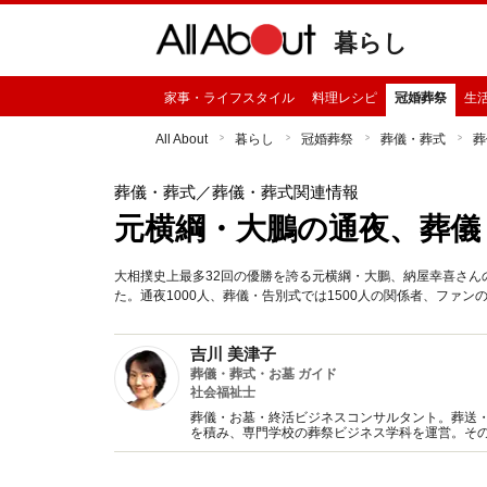
暮らし
家事・ライフスタイル
料理レシピ
冠婚葬祭
生
All About
暮らし
冠婚葬祭
葬儀・葬式
葬
葬儀・葬式
／葬儀・葬式関連情報
元横綱・大鵬の通夜、葬儀
大相撲史上最多32回の優勝を誇る元横綱・大鵬、納屋幸喜さん
た。通夜1000人、葬儀・告別式では1500人の関係者、ファ
吉川 美津子
葬儀・葬式・お墓 ガイド
社会福祉士
葬儀・お墓・終活ビジネスコンサルタント。葬送
を積み、専門学校の葬祭ビジネス学科を運営。そ
「葬儀」「お墓」関連年間50本以上。メディア掲