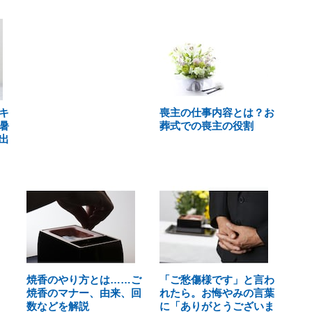
キ
喪主の仕事内容とは？お
暑
葬式での喪主の役割
出
焼香のやり方とは……ご
「ご愁傷様です」と言わ
焼香のマナー、由来、回
れたら。お悔やみの言葉
数などを解説
に「ありがとうございま