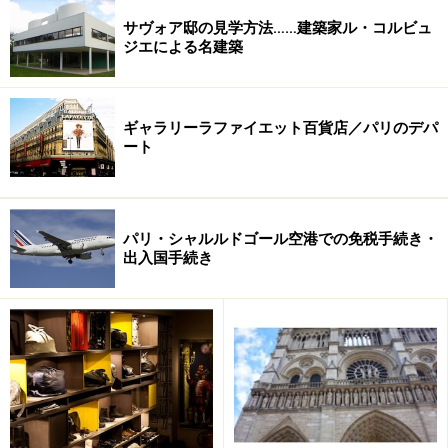
そう。
サヴォア邸の見学方法……建築家ル・コルビュ
ジエによる名建築
そして、童話の世界を見ているような不思議な気分にな
る「貴婦人と一角獣」は、6枚からなるタペストリー。
これは、15世紀末のもので、「味覚」「視覚」「嗅覚」
ギャラリーラファイエット百貨店／パリのデパ
ート
「触覚」「聴覚」、そして「我が唯一の望み」という人
間の6つの感覚を表現しているものだとされているのだ
そうです。6枚のタペストリーはすべて、若い貴婦人を
パリ・シャルルドゴール空港での免税手続き・
挟んで常に一角獣が左に、獅子が右にというポジション
出入国手続き
になっています。
どのタピストリーも、何を伝えたいのかじっくりと魅入
ってしまう貴重なもの。他にも彫刻、中世十字軍のアク
セサリーや生活道具などが展示されており、その都度特
別展も開催されているので、充実した時間が過ごせま
す。