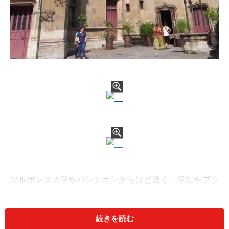
ソルボンヌ大学やパンテオンからほど近く、学生やブラ
ッセリーで賑わうパリの人気地区カルチェ・ラタン。そ
こにはひそかに、1～3世紀にかけて建てられたローマ時
続きを読む
代の共同浴場跡が残っており、中世時代の見事な作品が