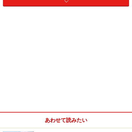
見られる美術館になっています。パリの喧噪から離れて
一歩中へ入ってみると、その古い歴史を感じられる世界
が待っているのです。
ここは、ローマ遺跡あとに、中世に建てられたクリュニ
ー修道院長の家を利用してつくられており、その見所
は、なんといっても当時も高価だった数々のタピストリ
ーです。その優れた保存状態は、フランスの中でも有数
だと言われているほど。タピストリーは眺めていて美し
いだけでなく、その時代の人びとの生活、狩猟の様子、
食べ物、着ていたものなどをストーリーと共に描かれて
おり、生活様式を写真のごとく映し出している貴重な歴
史的資料といってもよいでしょう。
あわせて読みたい
有名なのは、「La tenture de saint Etienne」で、45mも
の長い生地の上に、12枚に分けて絵が織られているのだ