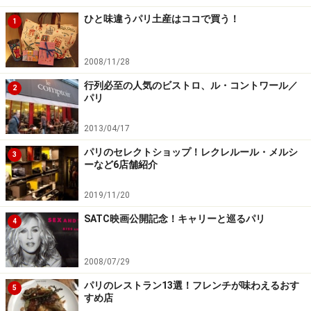
ひと味違うパリ土産はココで買う！
1
2008/11/28
行列必至の人気のビストロ、ル・コントワール／
2
パリ
2013/04/17
パリのセレクトショップ！レクレルール・メルシ
3
ーなど6店舗紹介
2019/11/20
SATC映画公開記念！キャリーと巡るパリ
4
2008/07/29
パリのレストラン13選！フレンチが味わえるおす
5
すめ店