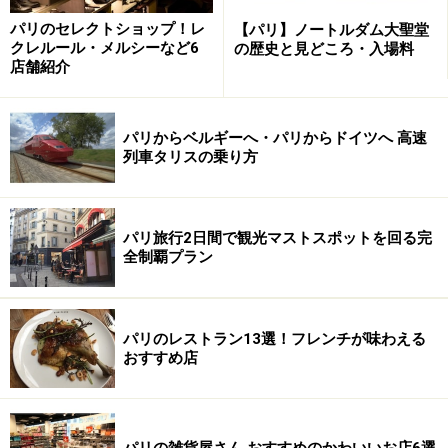
パリのセレクトショップ！レ
【パリ】ノートルダム大聖堂
クレルール・メルシーなど6
の歴史と見どころ・入場料
店舗紹介
■クリュニー美術館
TEL：01 53 73 78 00 ／ 01 53 73 78 16
開館時間：9:15-17:45（火曜、1/1、５/1、12/25休館）
パリからベルギーへ・パリからドイツへ 高速
ホームページ：
クリュニー美術館
列車タリスの乗り方
※上記データは記事公開時点のものです。
パリ旅行2日間で観光マストスポットを回る完
※記事内容は執筆時点のものです。最新の内容をご確認くださ
全制覇プラン
い。
※海外を訪れる際には最新情報の入手に努め、「
外務省 海外安全
ホームページ
」を確認するなど、安全確保に十分注意を払ってく
ださい。
パリのレストラン13選！フレンチが味わえる
おすすめ店