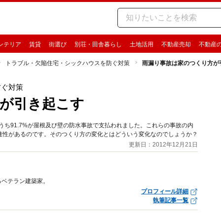
ンテリア
賃貸
街選び
別荘・田舎暮らし
土地活用
不動産売却
不動産
トラブル・欠陥住宅・シックハウスを防ぐ対策
雨漏り事故は家のつくり方が
防ぐ対策
が引き起こす
うち91.7%が屋根及び壁の防水事故で支払われました。これらの事故の内
連性があるのです。そのつくり方の変化とはどういう変化なのでしょうか？
更新日：2012年12月21日
るベテラン建築家。
プロフィール詳細
執筆記事一覧