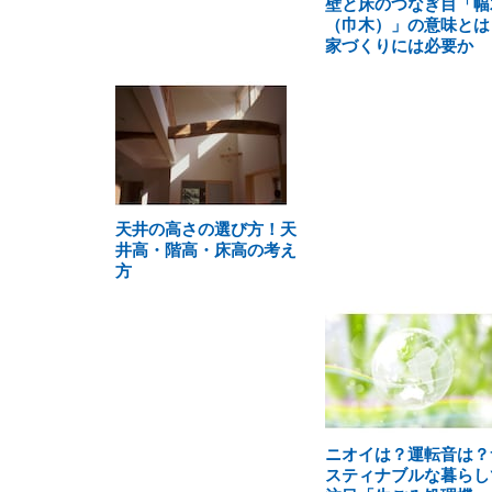
壁と床のつなぎ目「幅
（巾木）」の意味とは
家づくりには必要か
天井の高さの選び方！天
井高・階高・床高の考え
方
ニオイは？運転音は？
スティナブルな暮らし