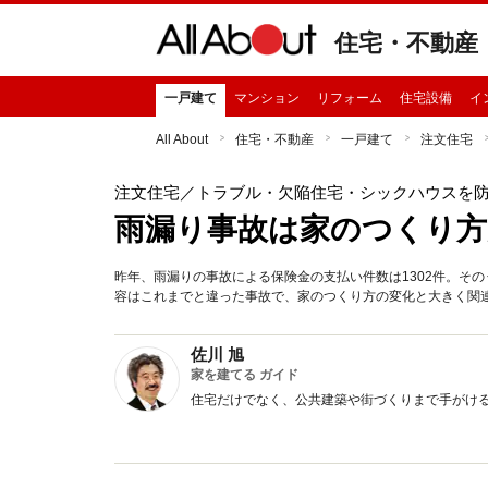
住宅・不動産
一戸建て
マンション
リフォーム
住宅設備
イ
All About
住宅・不動産
一戸建て
注文住宅
注文住宅
／トラブル・欠陥住宅・シックハウスを
雨漏り事故は家のつくり方
昨年、雨漏りの事故による保険金の支払い件数は1302件。その
容はこれまでと違った事故で、家のつくり方の変化と大きく関
佐川 旭
家を建てる ガイド
住宅だけでなく、公共建築や街づくりまで手がけ