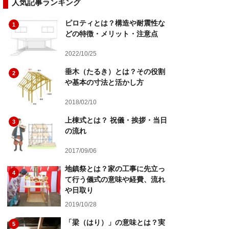
人気記事ランキング
ピロティとは？構造や耐震性な
1
どの特徴・メリット・注意点
2022/10/25
垂木（たるき）とは？その役割
2
や基本の寸法と活かし方
2018/02/10
上棟式とは？ 祝儀・挨拶・当日
3
の流れ
2017/09/06
地鎮祭とは？家の工事に先立っ
4
て行う儀式の意味や経費、流れ
や日取り
2019/10/28
「梁（はり）」の意味とは？実
5