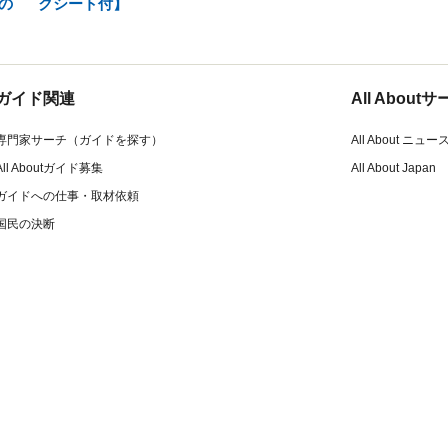
の
クシート付】
ガイド関連
All Abou
専門家サーチ（ガイドを探す）
All About ニュー
All Aboutガイド募集
All About Japan
ガイドへの仕事・取材依頼
国民の決断