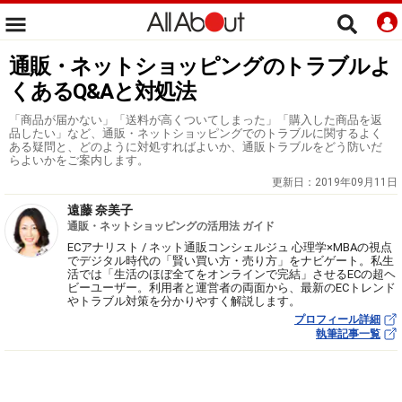
通販・ネットショッピングのトラブルよ
くあるQ&Aと対処法
「商品が届かない」「送料が高くついてしまった」「購入した商品を返
品したい」など、通販・ネットショッピングでのトラブルに関するよく
ある疑問と、どのように対処すればよいか、通販トラブルをどう防いだ
らよいかをご案内します。
更新日：
2019年09月11日
遠藤 奈美子
通販・ネットショッピングの活用法 ガイド
ECアナリスト / ネット通販コンシェルジュ 心理学×MBAの視点
でデジタル時代の「賢い買い方・売り方」をナビゲート。私生
活では「生活のほぼ全てをオンラインで完結」させるECの超ヘ
ビーユーザー。利用者と運営者の両面から、最新のECトレンド
やトラブル対策を分かりやすく解説します。
プロフィール詳細
執筆記事一覧