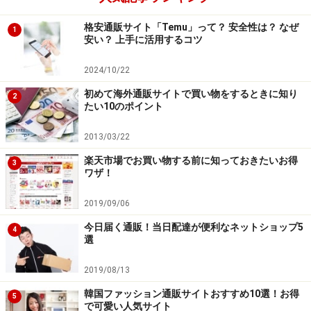
問い合わせをしておくと安心です。
格安通販サイト「Temu」って？ 安全性は？ なぜ
1
安い？ 上手に活用するコツ
2024/10/22
初めて海外通販サイトで買い物をするときに知り
2
たい10のポイント
2013/03/22
楽天市場でお買い物する前に知っておきたいお得
3
ワザ！
2019/09/06
今日届く通販！当日配達が便利なネットショップ5
4
選
Q. 届いた商品がイメージと違っていたら返
2019/08/13
品できる？
韓国ファッション通販サイトおすすめ10選！お得
5
で可愛い人気サイト