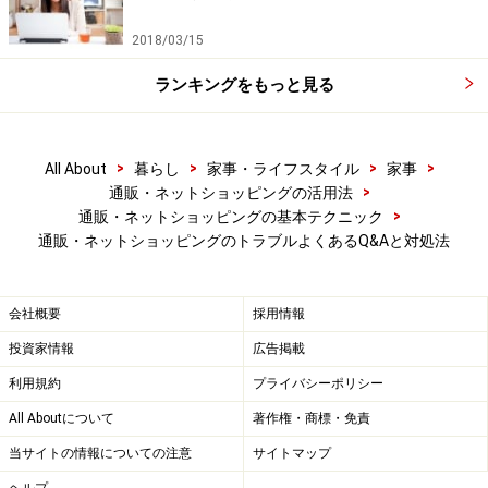
2018/03/15
ランキングをもっと見る
商品を受け取ったら中身をすぐに確認しましょう
■A. 返品可能なショップもあります
ネットショップでは、商品を実際に手に取って見られな
>
>
>
>
All About
暮らし
家事・ライフスタイル
家事
>
通販・ネットショッピングの活用法
いことが一番のデメリットだと言えます。色や素材など
>
通販・ネットショッピングの基本テクニック
が画面で見た印象と違っていたということもよくありま
通販・ネットショッピングのトラブルよくあるQ&Aと対処法
すね。理由を問わず返品や交換が可能なショップもあり
ますので、連絡してみましょう。返品不可の表示がある
会社概要
採用情報
場合には基本的に返品はできませんが、返品ルールの記
載がない場合には、商品が届いてから8日以内に購入者
投資家情報
広告掲載
が送料を負担すれば返品できることになっています。
利用規約
プライバシーポリシー
All Aboutについて
著作権・商標・免責
当サイトの情報についての注意
サイトマップ