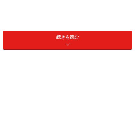
Q. 注文確認や発送連絡のメールが届かな
い！
続きを読む
■A. 迷惑メールやメールの受信設定を確認しましょう
注文が完了するとショップからの自動送信メールが送ら
れてきますが、このメールが届かない場合には次のよう
なことが考えられます。
受信設定で受け取れなくなっている
迷惑メールに振り分けられている
入力したメールアドレスが間違っている
正しく注文が通っていない