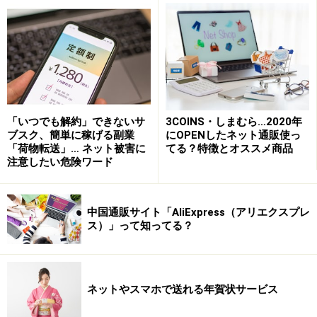
ず保管しておいて下さい。
Q. 送料や手数料が思ったより高くついてし
まった！
「いつでも解約」できないサ
3COINS・しまむら…2020年
ブスク、簡単に稼げる副業
にOPENしたネット通販使っ
■A. 他のショップと比較して条件の良いショップを選び
「荷物転送」… ネット被害に
てる？特徴とオススメ商品
ましょう
注意したい危険ワード
送料は、配送方法や配達地域によって金額が変わること
が多いので、事前に確認しましょう。特に大型商品を購
中国通販サイト「AliExpress（アリエクスプレ
入する際には、送料が高い場合が多いので注意が必要で
ス）」って知ってる？
す。ショップや商品によっては、送料込みの価格設定が
されている場合や、一定金額以上になると無料になる場
合があります。代金引換や銀行振り込みの場合には手数
ネットやスマホで送れる年賀状サービス
料が購入者負担になる場合が多いので、注文内容の確認
時に合計金額の表示をしっかり確認して、高すぎる場合