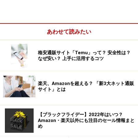
あわせて読みたい
格安通販サイト「Temu」って？ 安全性は？
なぜ安い？ 上手に活用するコツ
まずはショップからのメールが迷惑メールに振り分けら
れていないか、携帯電話のメールアドレスの場合には受
楽天、Amazonを超える？ 「新3大ネット通販
サイト」とは
信設定で受け取れる設定になっているかを確認して下さ
い。入力したメールアドレスが間違っている可能性があ
る場合には、正しいメールアドレスを連絡しておきまし
【ブラックフライデー】2022年はいつ？
ょう。
Amazon・楽天以外にも注目のセール情報まと
注文内容の確認メールは、後日連絡を取る必要が出てく
め
る可能性もありますので、商品を受け取った後も削除せ