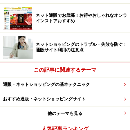
には他のショップを選びましょう。
ネット通販でお歳暮！お得やおしゃれなオンラ
インストアおすすめ
Q. 発送予定時期を過ぎても商品が届かな
ネットショッピングのトラブル・失敗を防ぐ！
い！
通販サイト利用の注意点
■A. 心配な場合は事前に納期を問い合わせておきましょ
う
この記事に関連するテーマ
ショップに記載されている発送予定時期はあくまでも目
安のため、必ずその日に発送することを約束するもので
通販・ネットショッピングの基本テクニック
はないことが多いようです。事前に商品ページに記載さ
おすすめ通販・ネットショッピングサイト
れた在庫状況や発送予定時期、「特定商取引法に基づく
表示」に記載された商品の引き渡し時期を確認しておく
他のテーマも見る
ことも重要ですが、いつまでに必要という期日があれ
ば、間に合うよう早めに注文したり、事前にショップに
人気記事ランキング