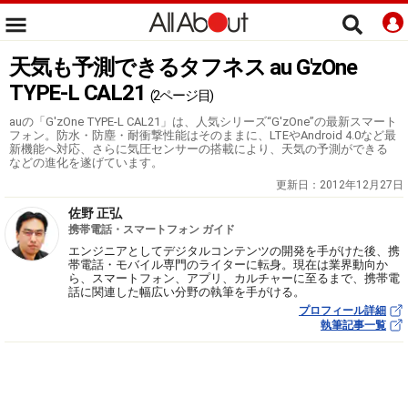
天気も予測できるタフネス au G'zOne
TYPE-L CAL21
(2ページ目)
auの「G'zOne TYPE-L CAL21」は、人気シリーズ“G'zOne”の最新スマート
フォン。防水・防塵・耐衝撃性能はそのままに、LTEやAndroid 4.0など最
新機能へ対応、さらに気圧センサーの搭載により、天気の予測ができる
などの進化を遂げています。
更新日：
2012年12月27日
佐野 正弘
携帯電話・スマートフォン ガイド
エンジニアとしてデジタルコンテンツの開発を手がけた後、携
帯電話・モバイル専門のライターに転身。現在は業界動向か
ら、スマートフォン、アプリ、カルチャーに至るまで、携帯電
話に関連した幅広い分野の執筆を手がける。
プロフィール詳細
執筆記事一覧