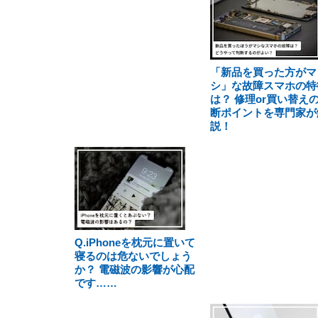
「新品を買った方がマ
シ」な故障スマホの特
は？ 修理or買い替え
断ポイントを専門家が
説！
Q.iPhoneを枕元に置いて
寝るのは危ないでしょう
か？ 電磁波の影響が心配
です……