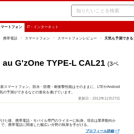
スマートフォン
IT・インターネット
携帯電話
スマートフォン
スマートフォンレビュー
天気も予測できるタフネ
'zOne TYPE-L CAL21
(3ペ
One”の最新スマートフォン。防水・防塵・耐衝撃性能はそのままに、LTEやAndroid
天気の予測ができるなどの進化を遂げています。
更新日：2012年12月27日
がけた後、携帯電話・モバイル専門のライターに転身。現在は業界動向か
まで、携帯電話に関連した幅広い分野の執筆を手がける。
プロフィール詳細