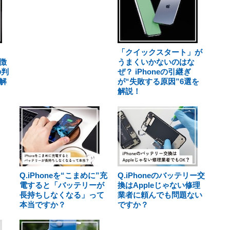
「クイックスタート」が
徴
うまくいかないのはな
の判
ぜ？ iPhoneの引継ぎ
解
が“失敗する原因”6選を
解説！
Q.iPhoneを“こまめに”充
Q.iPhoneのバッテリー交
電すると「バッテリーが
換はAppleじゃない修理
長持ちしなくなる」って
業者に頼んでも問題ない
本当ですか？
ですか？