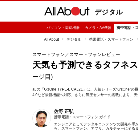
デジタル
パソコン・周辺機器
カメラ・AV機器
携帯電話・
All About
デジタル
携帯電話・スマートフォン
スマートフォン
／スマートフォンレビュー
天気も予測できるタフネス au G
ージ目)
auの「G'zOne TYPE-L CAL21」は、人気シリーズ“G'z
4.0など最新機能へ対応、さらに気圧センサーの搭載により、
佐野 正弘
携帯電話・スマートフォン ガイド
エンジニアとしてデジタルコンテンツの開発を手
ら、スマートフォン、アプリ、カルチャーに至る