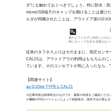
ダ”にも触れておくべきでしょう。特に防水・
microUSB端子のキャップを開けることは避
ルダが同梱されたことは、アウトドア派のG'z
新たにワンセグに対応したのに
時にキャップを外す必要がなく
従来のタフネスぶりはそのままに、気圧センサ
CAL21は、アウトドアでの利用はもちろんの
ています。そのコンセプトが気に入ったなら、“
【関連サイト】
au G'zOne TYPE-L CAL21
※記事内容は執筆時点のものです。最新の内容をご確認くださ
※機種やOSのバージョンによって画面表示、操作方法が異なる