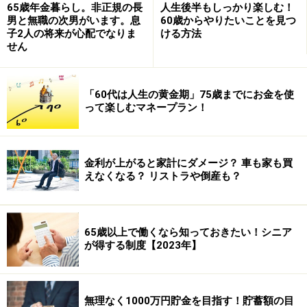
65歳年金暮らし。非正規の長
人生後半もしっかり楽しむ！
男と無職の次男がいます。息
60歳からやりたいことを見つ
子2人の将来が心配でなりま
ける方法
せん
「60代は人生の黄金期」75歳までにお金を使
って楽しむマネープラン！
金利が上がると家計にダメージ？ 車も家も買
えなくなる？ リストラや倒産も？
65歳以上で働くなら知っておきたい！シニア
が得する制度【2023年】
無理なく1000万円貯金を目指す！貯蓄額の目