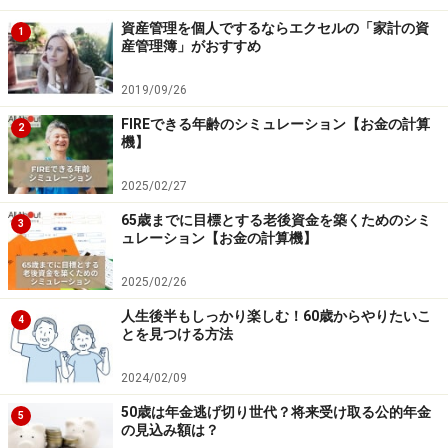
資産管理を個人でするならエクセルの「家計の資
1
産管理簿」がおすすめ
2019/09/26
FIREできる年齢のシミュレーション【お金の計算
2
機】
2025/02/27
65歳までに目標とする老後資金を築くためのシミ
3
ュレーション【お金の計算機】
2025/02/26
人生後半もしっかり楽しむ！60歳からやりたいこ
4
とを見つける方法
2024/02/09
50歳は年金逃げ切り世代？将来受け取る公的年金
5
の見込み額は？