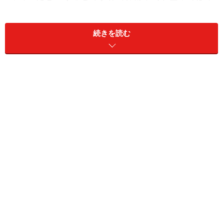
3.52％ですが、幾何平均では3.0％）。
続きを読む
これは事実です。しかし、これを”低迷”と呼ぶのなら、
正常なら株価の収益率はもっと高いということになりま
す。ならば、この低迷した収益率で、資産1000万円を作
るには、どうしたらいいかを試算してみました。
1000万円作るのに毎月いくら？
期間は10年間としました。10年間で1,000万円を作るに
は……