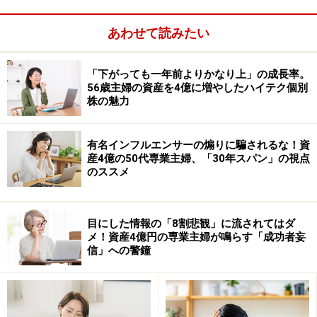
あわせて読みたい
「下がっても一年前よりかなり上」の成長率。
56歳主婦の資産を4億に増やしたハイテク個別
株の魅力
現在の”低迷”したマーケット環境の3％運用が続いたとし
た……
有名インフルエンサーの煽りに騙されるな！資
産4億の50代専業主婦、「30年スパン」の視点
必要な投資額は？
のススメ
毎月71,542円という答えが出ました。
目にした情報の「8割悲観」に流されてはダ
約7万円ですね！
メ！資産4億円の専業主婦が鳴らす「成功者妄
信」への警鐘
毎月7万円で国際分散投資を10年間続ければ、資産は
1000万円に増えるのです。ただ、投資もしないでタンス
貯金していたら、840万円にしかならないのですから、