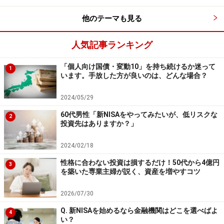
Amazonで資産運用の書籍をチェック！
他のテーマも見る
楽天市場で資産運用関連の書籍をチェック！
人気記事ランキング
「個人向け国債・変動10」を持ち続けるか迷って
1
【編集部からのお知らせ】
います。手放した方が良いのは、どんな場合？
・「家計」について、
アンケート（2026/8/31まで）
を実施
中です！
2024/05/29
※抽選で20名にAmazonギフト券1000円分プレゼント
※謝礼付きの限定アンケートやモニター企画に参加が可能に
60代男性「新NISAをやってみたいが、低リスクな
2
投資先はありますか？」
なります
2024/02/18
性格に合わない投資は損するだけ！50代から4億円
3
を築いた専業主婦が説く、資産を増やすコツ
2026/07/30
Q. 新NISAを始めるなら金融機関はどこを選べばよ
4
い？