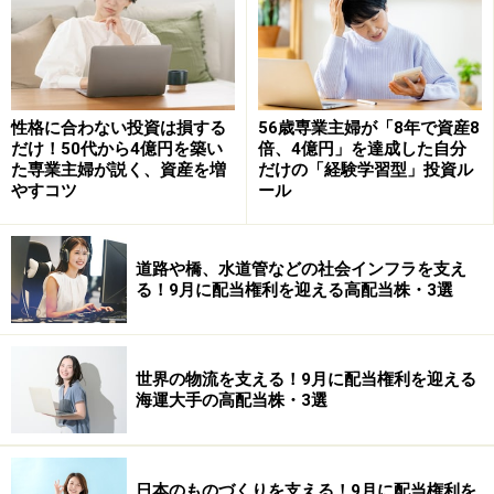
160万円のボーナスは魅力的ではないでしょうか？
1000万円は7年ちょっとで作れるかも？
性格に合わない投資は損する
56歳専業主婦が「8年で資産8
年3％の株価上昇率なら、資産1,000万円は毎月7万円を
だけ！50代から4億円を築い
倍、4億円」を達成した自分
た専業主婦が説く、資産を増
だけの「経験学習型」投資ル
10年間投資しつづければ作れます。しかも、この収益率
やすコツ
ール
が”低迷”と呼ばれているのですから、マーケットが正常
化したならば、1,000万円到達には10年もかからないこ
道路や橋、水道管などの社会インフラを支え
とが予想されます。
20世紀の日米の株価の上昇率は平均
る！9月に配当権利を迎える高配当株・3選
で8％でしたから、それが実現すれば、毎月6万円が1000
万円に到達するには7年と5ヶ月という計算結果です。
世界の物流を支える！9月に配当権利を迎える
いかがでしょうか？
海運大手の高配当株・3選
希望が持てる投資プランだと思われる方は、具体的な投
資方法を研究してみてください。私は、以下の記事の国
日本のものづくりを支える！9月に配当権利を