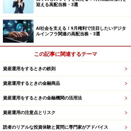
迎える高配当株・3選
際分散の積立投資をおススメしています。
今日からでも1000万円を目指す資産運用を始めてみまし
ょう。
AI社会を支える！9月権利で注目したいデジタ
ルインフラ関連の高配当株・3選
正しい国際分散投資、5つのステップ
※記事内容は執筆時点のものです。最新の内容をご確認くださ
この記事に関連するテーマ
い。
本記事の内容は一般的な情報提供を目的としており、特定の金融
商品や投資行動を推奨するものではありません。
資産運用をするときの鉄則
投資や資産運用に関する最終的なご判断はご自身の責任において
行ってください。
資産運用するときの金融商品
掲載情報の正確性・完全性については十分に配慮しております
が、その内容を保証するものではなく、これに基づく損失・損害
などについて当社は一切の責任を負いません。
資産運用をするときの金融機関の活用法
最新の情報や詳細については、必ず各金融機関やサービス提供者
の公式情報をご確認ください。
資産運用の注意点とリスク
【編集部おすすめの購入サイト】
読者のリアルな投資体験と質問に専門家がアドバイス