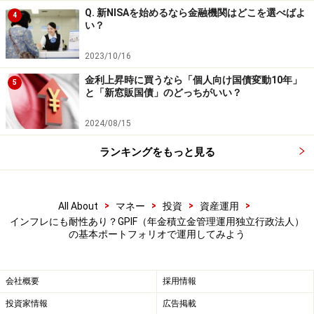
GPIFの基本ポートフォリオを活用する場合
Q. 新NISAを始めるなら金融機関はどこを選べばよ
4
の留意点3つ
い？
GPIFの基本ポートフォリオを活用する場合の留意点を3
2023/10/16
つ挙げておきます。
金利上昇時に買うなら「個人向け国債変動10年」
5
と「新窓販国債」のどっちがいい？
1点目は、これは長期資金に向いたポートフォリオであ
2024/08/15
り、年金生活に入った方は現預金や国内債券の比率を高
めるべきです。
ランキングをもっと見る
※これについては関連記事『
年金生活者におすすめなポ
>
>
>
>
All About
マネー
投資
資産運用
ートフォリオは？戦前に生み出された分散投資の知恵
インフレにも耐性あり？GPIF（年金積立金管理運用独立行政法人）
「財産三分法」
』で説明しています。
の基本ポートフォリオで運用してみよう
2点目は、運用対象は4資産のインデックス投信や
会社概要
採用情報
ETF（上場投資信託）で十分であり、アクティブ運用フ
投資家情報
広告掲載
ァンドや個別株投資は必要ありません。前記のシミュレ