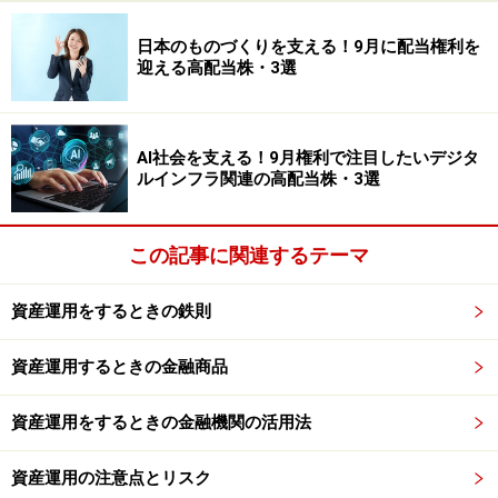
＋1.9％を目指している
日本のものづくりを支える！9月に配当権利を
長期運用の個人投資においてGPIFの基本ポートフォリオ
迎える高配当株・3選
が適している理由はもう1つあり、それは、このポート
フォリオが賃金上昇率＋1.9％を最低限のリスクで目指す
ものとなっていることです。これは厚生年金保険の給付
AI社会を支える！9月権利で注目したいデジタ
ルインフラ関連の高配当株・3選
は賃金上昇率によって改定されるため政府からGPIFに運
用目標として要請されているものです。
この記事に関連するテーマ
個人投資家としても、運用資産が賃金上昇率を上回る率
で増えていくとなれば、昨今のインフレにも耐性を有す
資産運用をするときの鉄則
ることとなり投資価値があります。
資産運用するときの金融商品
GPIFの基本ポートフォリオ・運用のシミュ
資産運用をするときの金融機関の活用法
レーション
GPIFの基本ポートフォリオのもとでベンチマーク収益率
資産運用の注意点とリスク