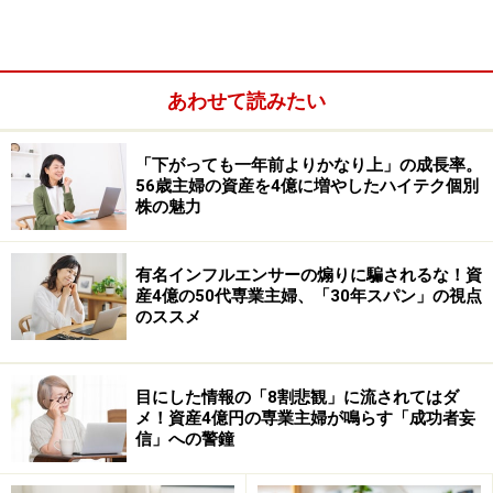
GPIFの基本ポートフォリオ 筆者作成
各構成資産の概要は以下のとおりです。
あわせて読みたい
・国内債券（ローリスク・ローリターン）
「下がっても一年前よりかなり上」の成長率。
主として日本国債から構成され、金利が確定し安定的な
56歳主婦の資産を4億に増やしたハイテク個別
収益が見込める証券です。景気が悪化し国内株式が不振
株の魅力
の状況下では金利が低下して価格が上昇するため分散投
資効果（資産間の損益が時に打ち消し合って収益が安定
有名インフルエンサーの煽りに騙されるな！資
する効果）が期待できます。
産4億の50代専業主婦、「30年スパン」の視点
のススメ
・外国債券（ミドルリスク・ミドルリターン）
主として外国政府が発行する国債で、外貨建てで為替リ
目にした情報の「8割悲観」に流されてはダ
スクを伴いますが金利はわが国より高いです。国によっ
メ！資産4億円の専業主婦が鳴らす「成功者妄
信」への警鐘
て金融政策が相違することから国内債券・国内株式とは
分散投資効果が期待できます。