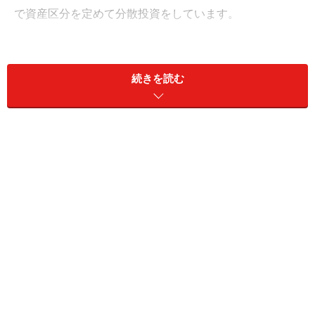
で資産区分を定めて分散投資をしています。
具体的な基本ポートフォリオは以下のとおり、内外債券
および内外株式がそれぞれ25％ずつの資産配分です。
続きを読む