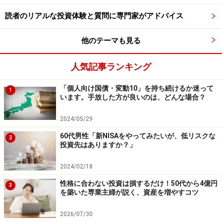
によって長期運用した場合のシミュレーション結果をお
読者のリアルな投資体験と質問に専門家がアドバイス
示ししましょう。
他のテーマも見る
100万円を2000年の4月からGPIFの現行基本ポートフォ
リオに投資した場合、2008年のリーマンショック時のよ
人気記事ランキング
うに残高が大きく下落する局面もありますが、長期運用
で収益が積み上がって2026年の3月末には420万円に達
「個人向け国債・変動10」を持ち続けるか迷って
1
います。手放した方が良いのは、どんな場合？
し、平均の運用利回りは年率5.6％となりました。
2024/05/29
資産の長期的な成長を目指す個人投資家にとっても満足
60代男性「新NISAをやってみたいが、低リスクな
2
できる運用成果ではないでしょうか。
投資先はありますか？」
2024/02/18
性格に合わない投資は損するだけ！50代から4億円
3
GPIFのポートフォリオによるシミュレーション残高の推移
を築いた専業主婦が説く、資産を増やすコツ
（出所：GPIFの業務概況書より筆者作成）
2026/07/30