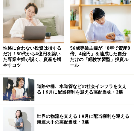
・国内株式（ハイリスク・ハイリターン）
日本企業が発行する株式です。市場において将来の業績
などを踏まえて日々価格が変化するためリスクは高いで
すが、日本経済の大部分は企業によって支えられている
ので、多くの銘柄に分散投資することでわが国の経済活
性格に合わない投資は損する
56歳専業主婦が「8年で資産8
だけ！50代から4億円を築い
倍、4億円」を達成した自分
動に見合う収益が期待できます。
た専業主婦が説く、資産を増
だけの「経験学習型」投資ル
やすコツ
ール
・外国株式（ハイリスク・ハイリターン）
外国企業が発行する株式です。基本的な性格は国内株式
道路や橋、水道管などの社会インフラを支え
と同じですが、外貨建てなので為替リスクを伴い、外国
る！9月に配当権利を迎える高配当株・3選
債券との相関が高いです。わが国に少ないIT企業や資源
企業、および経済成長率の高い新興国株式への投資が可
能であり、期待リターンが国内株式より高いです。
世界の物流を支える！9月に配当権利を迎える
海運大手の高配当株・3選
GPIFの基本ポートフォリオでは賃金上昇率