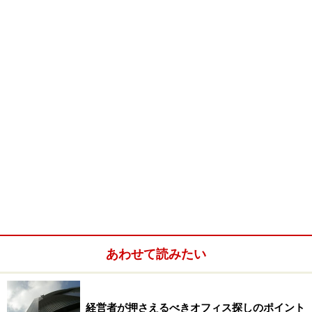
顧客先へアクセス良く活動する為の立地で
営業効率を上げる。
7.内勤ワークスペース機能
内勤者が、オフィスワークをする場所
8.倉庫機能
商品や営業用サンプルなどを保管する為の場所
自分の業種や業態によって必要になるものを先述の内容
に照らし合わせていくとどのようなオフィスが必要にな
るのかを決定し易くなります。
あわせて読みたい
参考事例
経営者が押さえるべきオフィス探しのポイント