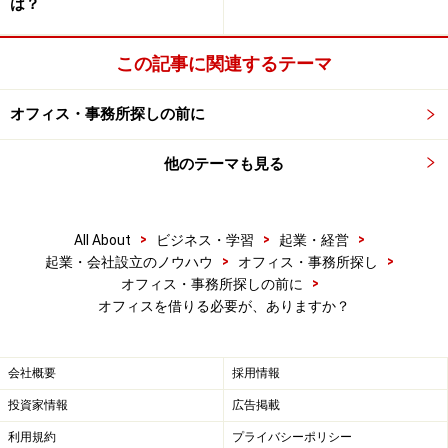
は？
対顧客、対メーカーともにオフィスを借りることでイメ
ージアップを図れます。
この記事に関連するテーマ
5.集客機能
オフィス・事務所探しの前に
インターネットで集客しているので立地を生かしての集
客は、不要です。
他のテーマも見る
6.営業拠点機能
自宅が主要メーカーと離れていないので支障はありませ
>
>
>
All About
ビジネス・学習
起業・経営
>
>
起業・会社設立のノウハウ
オフィス・事務所探し
ん。
>
オフィス・事務所探しの前に
オフィスを借りる必要が、ありますか？
7.内勤ワークスペース機能
創業時、内勤者は、私と共同創業者の友人のみなので自
会社概要
採用情報
宅で
支障はありません。新たな従業員が入る時に再考しま
投資家情報
広告掲載
す。
利用規約
プライバシーポリシー