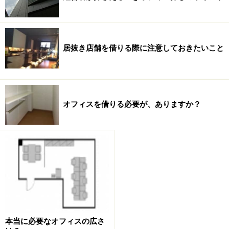
スマートフォンのアクセサリーをネットで販売する会社
を自宅で起業する場合
居抜き店舗を借りる際に注意しておきたいこと
1.来社・来店機能
対顧客では、不要です。ただし、対メーカーで必要にな
る場合があります。
オフィスを借りる必要が、ありますか？
2.応接、応対機能
上記と同様です。
3.自宅以外を登記住所とする機能
自宅を登記住所としてもメーカーの与信基準に問題はあ
りません。
取引についても支障はありません。
本当に必要なオフィスの広さ
4.企業イメージを向上させる機能