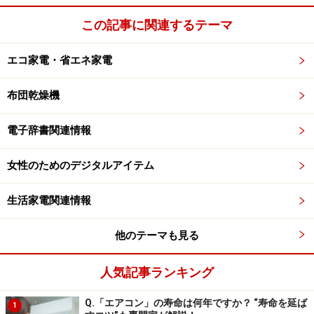
■ポケットリフレ【EW-NA22】
この記事に関連するテーマ
コンパクトのような手のひらサイズのケースに、パッド
とコードがすっきり納まるので携帯にも便利！揉みたい
エコ家電・省エネ家電
ところにパッドを貼れば、肩・首・腰・脚とどこでも使
えるので、しっかりコリをほぐしてくれますよ。
布団乾燥機
※参考サイト：
Winter限定カラー
（パナソニック）
電子辞書関連情報
まだまだ続きます！！＞＞
女性のためのデジタルアイテム
※記事内容は執筆時点のものです。最新の内容をご確認くださ
生活家電関連情報
い。
他のテーマも見る
次のページへ
1
/
2
人気記事ランキング
Q.「エアコン」の寿命は何年ですか？ “寿命を延ば
1