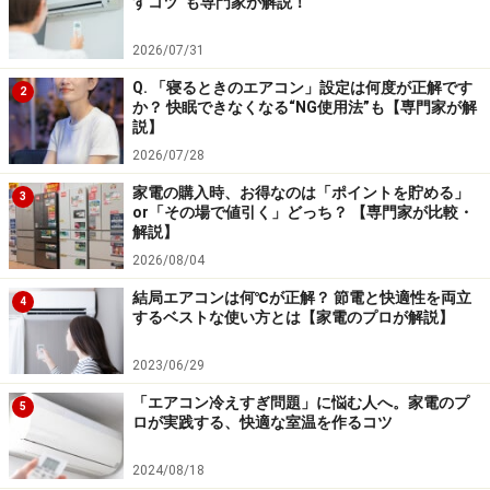
すコツ”も専門家が解説！
2026/07/31
Q. 「寝るときのエアコン」設定は何度が正解です
2
か？ 快眠できなくなる“NG使用法”も【専門家が解
説】
2026/07/28
家電の購入時、お得なのは「ポイントを貯める」
3
or「その場で値引く」どっち？ 【専門家が比較・
解説】
2026/08/04
結局エアコンは何℃が正解？ 節電と快適性を両立
4
するベストな使い方とは【家電のプロが解説】
2023/06/29
「エアコン冷えすぎ問題」に悩む人へ。家電のプ
5
ロが実践する、快適な室温を作るコツ
2024/08/18