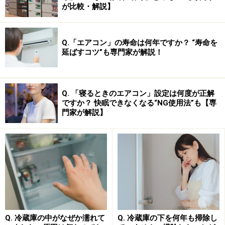
が比較・解説】
Q.「エアコン」の寿命は何年ですか？ “寿命を
延ばすコツ”も専門家が解説！
Amazonで見る
Q. 「寝るときのエアコン」設定は何度が正解
ですか？ 快眠できなくなる“NG使用法”も【専
門家が解説】
■まつげくるん【EH-SE60-WN】
まつげのアイロンという感じで、ヒーターの熱でまつげ
を整えます。コームが上下360度回転するから、簡単に
まつげスタイリングができちゃいます！目力UPで、女っ
ぷりをあげましょう。
【限定色】パナソニック まつげくるん 回転コーム ホ
ワイト&ゴールド EH-SE60-WN
Q. 冷蔵庫の中がなぜか濡れて
Q. 冷蔵庫の下を何年も掃除し