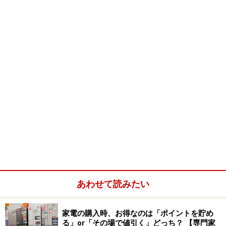
■音波振動ハブラシ ドルツ【EW-DM51-WN】
おうちでも手軽に使えるというコンセプトのコンパクな
ドルツ。小さなブラシで、歯も舌も優しくお手入れでき
ます。スタンド付きなので、スッキリ収納できるのも魅
力ですね。
■ポケットドルツ【EW-DS13-WN】
一世を風靡した携帯できる電動歯磨き、ポケットドル
ツ。ポーチに納まるコンパクトサイズと、コスメの様な
デザインが大人気です。ツメが長い女子でもON－OFFが
しやすいよう回転式スイッチにするなど、うれしい配慮
がされています。
【限定色】パナソニック 音波振動ハブラシ ポケット
あわせて読みたい
ドルツ ホワイト&ゴールド EW-DS13-WN
家電の購入時、お得なのは「ポイントを貯め
る」or「その場で値引く」どっち？ 【専門家