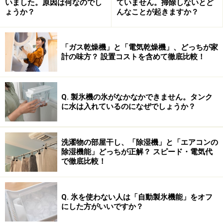
いました。原因は何なのでし
ていません。掃除しないとど
ょうか？
んなことが起きますか？
「ガス乾燥機」と「電気乾燥機」、どっちが家
計の味方？ 設置コストを含めて徹底比較！
Q. 製氷機の氷がなかなかできません。タンク
に水は入れているのになぜでしょうか？
Amazonで見る
洗濯物の部屋干し、「除湿機」と「エアコンの
■ヘアーアイロン ミニコテ【EH-HW24-WN】
除湿機能」どっちが正解？ スピード・電気代
これ一台で、ゆる巻き・くっきり巻き・ストレートと3
で徹底比較！
つのスタイリングができる優れもの。AC100～240V電源
に対応する自動電圧切替付きなので、海外旅行でも大丈
Q. 氷を使わない人は「自動製氷機能」をオフ
夫。アイロン板には「グロスコーティング」加工を採用
にした方がいいですか？
し、髪のカラーリングの色落ちもおさえてくれます。