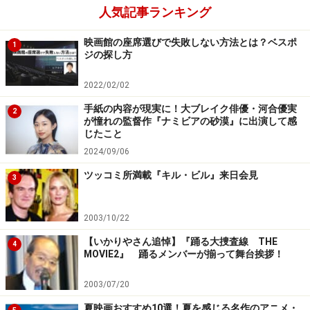
人気記事ランキング
※記事内容は執筆時点のものです。最新の内容をご確認くださ
い。
映画館の座席選びで失敗しない方法とは？ベスポ
1
ジの探し方
【編集部おすすめの購入サイト】
2022/02/02
Amazonで洋画・邦画の DVD をチェック！
手紙の内容が現実に！大ブレイク俳優・河合優実
2
が憧れの監督作『ナミビアの砂漠』に出演して感
じたこと
楽天市場で洋画・邦画の DVD をチェック！
2024/09/06
ツッコミ所満載『キル・ビル』来日会見
3
2003/10/22
【いかりやさん追悼】『踊る大捜査線 THE
4
MOVIE2』 踊るメンバーが揃って舞台挨拶！
2003/07/20
夏映画おすすめ10選！夏を感じる名作のアニメ・