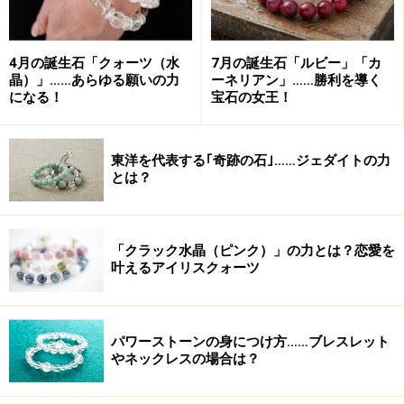
こちらで紹介している他に、たくさんのパワーストーン
を
詳しく紹介しています。
4月の誕生石「クォーツ（水
7月の誕生石「ルビー」「カ
晶）」……あらゆる願いの力
ーネリアン」……勝利を導く
になる！
宝石の女王！
日本パワーストーン協会編著
『願いを叶える パワーストーンブレス事典 』
（パッチワーク通信社）1,500円
東洋を代表する｢奇跡の石｣……ジェダイトの力
とは？
「クラック水晶（ピンク）」の力とは？恋愛を
叶えるアイリスクォーツ
※記事内容は執筆時点のものです。最新の内容をご確認くださ
い。
パワーストーンの身につけ方……ブレスレット
やネックレスの場合は？
【編集部おすすめの購入サイト】