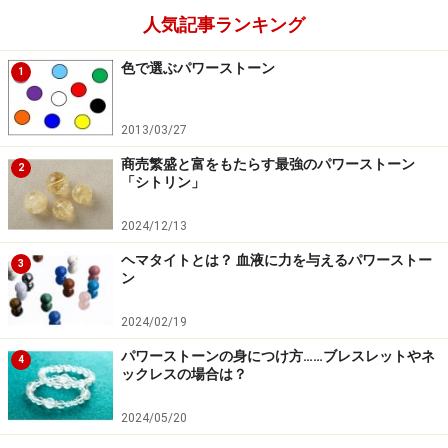
人気記事ランキング
色で選ぶパワーストーン
1
2013/03/27
商売繁盛と富をもたらす最強のパワーストーン
2
「シトリン」
2024/12/13
ヘマタイトとは？ 血液に力を与えるパワーストー
3
ン
2024/02/19
パワーストーンの身につけ方……ブレスレットやネ
4
ックレスの場合は？
2024/05/20