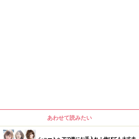
hair and make 西岡卓志
こんな人にオススメ
とにかく若く見せたいすべてのロングヘアの方におすす
め。
このスタイルが似合う髪のタイプ
・髪 量 少ない～多い
・髪 質 柔らかい～普通
・顔 型 面長 四角 三角
・髪のクセ なし～あり
あわせて読みたい
ショートヘアで楽にお手入れ！伸びても大丈夫