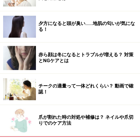
夕方になると頭が臭い……地肌の匂いが気にな
る！
赤ら顔は冬になるとトラブルが増える？ 対策
とNGケアとは
チークの適量って一体どれくらい？ 動画で確
認！
爪が割れた時の対処や補修は？ ネイルや爪切
りでのケア方法