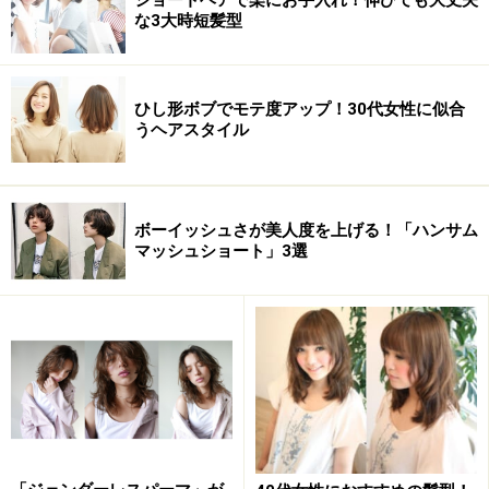
な3大時短髪型
ひし形ボブでモテ度アップ！30代女性に似合
うヘアスタイル
ボーイッシュさが美人度を上げる！「ハンサム
マッシュショート」3選
※記事内容は執筆時点のものです。最新の内容をご確認くださ
い。
次のページへ
1
/
2