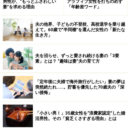
男性が、“もっとふさわしい
アラフィフ女性を打ちのめす
妻”を求める理由
「年齢差ワード」
夫の他界、子どもの不登校、高校退学を乗り越
えて。60歳で“半同棲”を選んだ女性の「新たな
生き方」
夫を沼らせ、ずっと愛され続ける妻の「3要
素」とは？ “趣味は妻”夫の育て方
「定年後に夫婦で海外旅行がしたい」妻の夢は
突然絶たれ……。貯蓄を優先した70歳夫の「深
い後悔」
「小さい男！」35歳女性を“浪費家認定”した婚
活男性。その「貧乏くさすぎる理由」とは