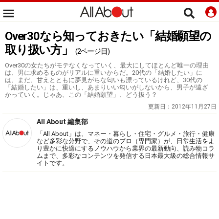
Over30なら知っておきたい「結婚願望の
取り扱い方」
(2ページ目)
Over30の女たちがモテなくなっていく、最大にしてほとんど唯一の理由
は、男に求めるものがリアルに重いからだ。20代の「結婚したい」に
は、まだ、甘えとともに夢見がちな匂いも漂っているけれど、30代の
「結婚したい」は、重いし、あまりいい匂いがしないから、男子が遠ざ
かっていく。じゃあ、この「結婚願望」、どう扱う？
更新日：
2012年11月27日
All About 編集部
「All About」は、マネー・暮らし・住宅・グルメ・旅行・健康
など多彩な分野で、その道のプロ（専門家）が、日常生活をよ
り豊かに快適にするノウハウから業界の最新動向、読み物コラ
ムまで、多彩なコンテンツを発信する日本最大級の総合情報サ
イトです。