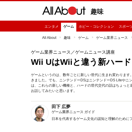
趣味
エンタメ
ゲーム
ホビー・コレクション
スポー
All About
趣味
ゲーム
ゲーム業界ニュース
ゲーム業界ニュース
／ゲームニュース講座
Wii UはWiiと違う新ハ
ゲームというのは、数年ごとに新しい世代に生まれ変わります
きました。でも、ニンテンドーDSはニンテンドーDS Liteや
は、これらの新しい機種と、ハードの世代交代の話はちょっと違
お話してみたいと思います。
田下 広夢
ゲーム業界ニュース ガイド
日本を代表するゲーム文化の認知と理解のために