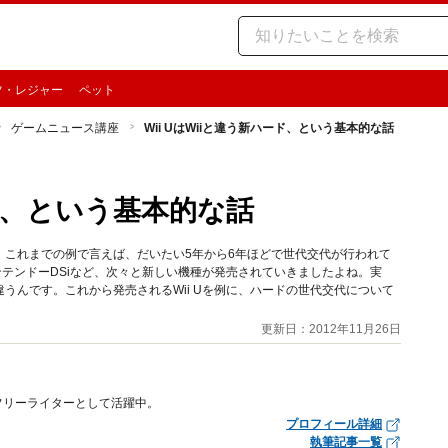
ツ・レジャー
ペット
ゲームニュース講座
Wii UはWiiと違う新ハード、という基本的な話
ード、という基本的な話
。これまでの例で言えば、だいたい5年から6年ほどで世代交代が行われて
ニンテンドーDSiなど、次々と新しい機種が発売されていきましたよね。実
うんです。これから発売されるWii Uを例に、ハードの世代交代について
更新日：2012年11月26日
フリーライターとして活躍中。
プロフィール詳細
執筆記事一覧