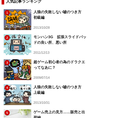
人気記事ランキング
人狼の失敗しない嘘のつき方
1
初級編
2013/10/28
モンハン3G 拡張スライドパッ
2
ドの良い所、悪い所
2011/12/13
超ゲーム初心者の為のドラクエ
3
ってなあに？
2009/07/14
人狼の失敗しない嘘のつき方
4
上級編
2013/10/31
ゲーム売上の見方……販売と出
5
荷編