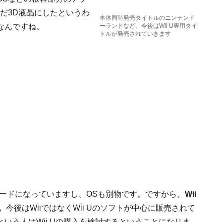
だ3D液晶にしたというわ
本体同時発売タイトルのニンテンド
なんですね。
ーランドなど、今後はWii U専用タイ
トルが発売されていきます
造のハードになっていますし、OSも別物です。ですから、
Wii
。
今後はWiiではなくWii Uのソフトが中心に販売されて
いう人はWii Uの購入を検討するということになりま