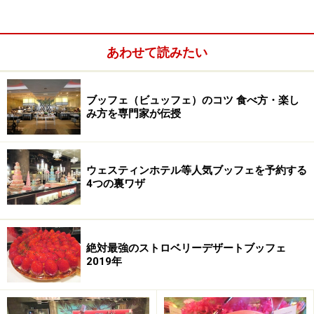
た村上信夫（後の帝国ホテル第11代料理長）
に、当時の帝国ホテル支配人 犬丸徹三から、
あわせて読みたい
北欧の「スモーガスボード」習得の命が下りま
した。「スモーガスボード」とは肉・魚・野菜
などの各種料理を食卓に並べ、自由に取り分け
ブッフェ（ビュッフェ）のコツ 食べ方・楽し
み方を専門家が伝授
て食べる北欧の伝統料理です。
この料理を学んだ村上は、帰国後の1958年（昭
ウェスティンホテル等人気ブッフェを予約する
和33年）8月1日に日本初のブフェレストラン
4つの裏ワザ
「インペリアルバイキング」をオープン。店名
は社内に公募し、当時話題となっていた、北欧
の沿岸地帯を荒らし回った海賊の波乱万丈の生
絶対最強のストロベリーデザートブッフェ
涯を描いた大作映画『バイキング』のイメージ
2019年
が、食べ放題という新しい食のスタイルと重な
ったことから名づけられました。