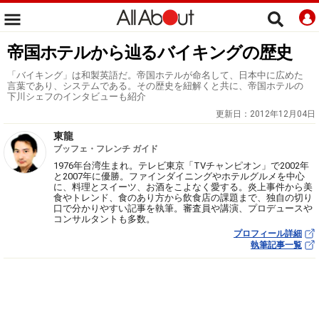
帝国ホテルから辿るバイキングの歴史
「バイキング」は和製英語だ。帝国ホテルが命名して、日本中に広めた
言葉であり、システムである。その歴史を紐解くと共に、帝国ホテルの
下川シェフのインタビューも紹介
更新日：
2012年12月04日
東龍
ブッフェ・フレンチ ガイド
1976年台湾生まれ。テレビ東京「TVチャンピオン」で2002年
と2007年に優勝。ファインダイニングやホテルグルメを中心
に、料理とスイーツ、お酒をこよなく愛する。炎上事件から美
食やトレンド、食のあり方から飲食店の課題まで、独自の切り
口で分かりやすい記事を執筆。審査員や講演、プロデュースや
コンサルタントも多数。
プロフィール詳細
執筆記事一覧