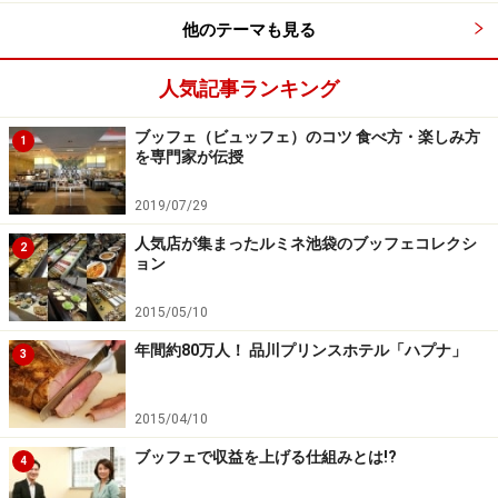
い。
他のテーマも見る
※メニューや料金などのデータは、取材時または記事公開時点で
の内容です。
人気記事ランキング
次のページへ
1
/
2
ブッフェ（ビュッフェ）のコツ 食べ方・楽しみ方
1
を専門家が伝授
2019/07/29
人気店が集まったルミネ池袋のブッフェコレクシ
2
ョン
2015/05/10
年間約80万人！ 品川プリンスホテル「ハプナ」
3
2015/04/10
ブッフェで収益を上げる仕組みとは!?
4