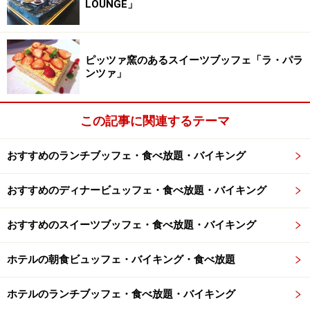
LOUNGE」
当時の帝国ホテル支配人である犬丸徹三氏から命が下っ
たとは、力の入れようが感じられる。当時から本格的な
欧風料理を提供していた。
ピッツァ窯のあるスイーツブッフェ「ラ・パラ
ンツァ」
2008年にはバイキング誕生50周年を記念して、8月1日を
『バイキングの日』に制定するなど、文化の発信として
この記事に関連するテーマ
の活動にも積極的だ。
おすすめのランチブッフェ・食べ放題・バイキング
おすすめのディナービュッフェ・食べ放題・バイキング
おすすめのスイーツブッフェ・食べ放題・バイキング
そんなサールが現在どのようなブッフェレストランにな
っているか、サールで腕を奮う、インペリアルバイキン
ホテルの朝食ビュッフェ・バイキング・食べ放題
グ サール シェフ 下川明宏氏にインタビューした。
ホテルのランチブッフェ・食べ放題・バイキング
※記事内容は執筆時点のものです。最新の内容をご確認くださ