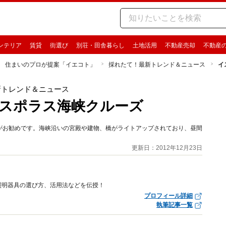
ンテリア
賃貸
街選び
別荘・田舎暮らし
土地活用
不動産売却
不動産
住まいのプロが提案「イエコト」
採れたて！最新トレンド＆ニュース
イ
新トレンド＆ニュース
ボスポラス海峡クルーズ
がお勧めです。海峡沿いの宮殿や建物、橋がライトアップされており、昼間
更新日：2012年12月23日
照明器具の選び方、活用法などを伝授！
プロフィール詳細
執筆記事一覧