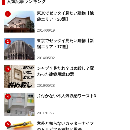
人気記事ランキング
東京でゼッタイ見たい建物【池
1
袋エリア・20選】
2014/06/19
東京でゼッタイ見たい建物【新
2
宿エリア・17選】
2014/05/02
シャブ？鼻たれ？はめ殺し？変
3
わった建築用語10選
2016/05/28
片付かない不人気収納ワースト3
4
2011/10/27
意外と知らないカッターナイフ
5
のトリビア＆種類と用法