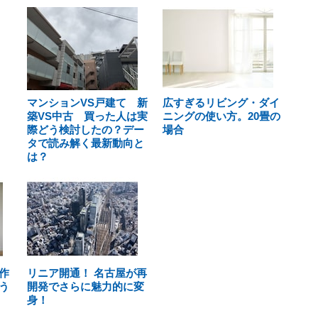
マンションVS戸建て 新
広すぎるリビング・ダイ
築VS中古 買った人は実
ニングの使い方。20畳の
際どう検討したの？デー
場合
タで読み解く最新動向と
は？
作
リニア開通！ 名古屋が再
う
開発でさらに魅力的に変
身！