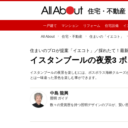
住宅・不動産
一戸建て
マンション
リフォーム
住宅設備
イ
All About
住宅・不動産
住まいの「イエコト」
住まいのプロが提案「イエコト」
／採れたて！最
イスタンブールの夜景3 
イスタンブールの夜景を楽しむには、ボスポラス海峡クルーズ
とは一味違った景色を楽しむ事ができます。
中島 龍興
照明 ガイド
数々の受賞歴を持つ照明デザインのプロが、賢い