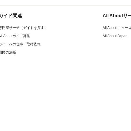
ガイド関連
All Abou
専門家サーチ（ガイドを探す）
All About ニュー
All Aboutガイド募集
All About Japan
ガイドへの仕事・取材依頼
国民の決断