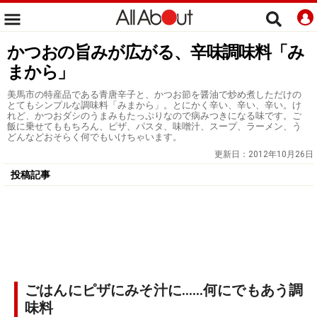
かつおの旨みが広がる、辛味調味料「み
まから」
美馬市の特産品である青唐辛子と、かつお節を醤油で炒め煮しただけの
とてもシンプルな調味料「みまから」。とにかく辛い、辛い、辛い。け
れど、かつおダシのうまみもたっぷりなので病みつきになる味です。ご
飯に乗せてももちろん、ピザ、パスタ、味噌汁、スープ、ラーメン、う
どんなどおそらく何でもいけちゃいます。
更新日：
2012年10月26日
投稿記事
ごはんにピザにみそ汁に……何にでもあう調
味料