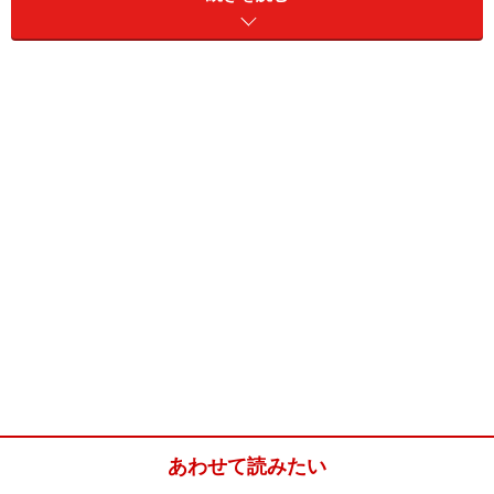
■美馬交流館
住所：徳島県美馬市美馬町字西荒川24-1
TEL：0883-63-2005、0883-63-2733
URL：
http://www.mimakoryukan.our-awa.jp/
※データは記事公開時点のものです。
※記事内容は執筆時点のものです。最新の内容をご確認くださ
い。
あわせて読みたい