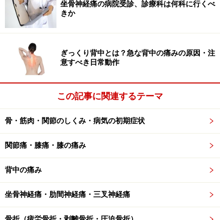
坐骨神経痛の病院受診、診療科は何科に行くべ
きか
ーを発揮できていないということです。
重心の変化でふとももの一部分に疲労が溜まりやすくな
ぎっくり背中とは？急な背中の痛みの原因・注
ると、ふとももの筋肉の血流も滞り、ひざの関節を動か
意すべき日常動作
す機能やひざを支えて安定させる働きも低下します。そ
の時に生じるひざに関わる筋肉の冷えやすい状態と、姿
この記事に関連するテーマ
勢の乱れによる体の冷えやすい状態を日々のエクササイ
ズによって予防・緩和させましょう。
骨・筋肉・関節のしくみ・病気の初期症状
関節痛・膝痛・膝の痛み
ひざ強化ポカポカ温か体操
背中の痛み
坐骨神経痛・肋間神経痛・三叉神経痛
両足が床にしっかり着く高さの椅子が理想的です
骨折（疲労骨折・剥離骨折・圧迫骨折）