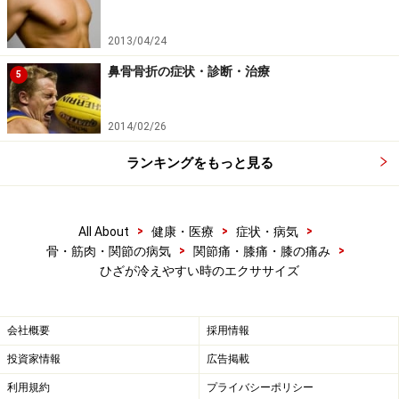
２．ひざを無理のない範囲にゆっくりと伸ばします。
2013/04/24
鼻骨骨折の症状・診断・治療
5
2014/02/26
ランキングをもっと見る
>
>
>
All About
健康・医療
症状・病気
>
>
骨・筋肉・関節の病気
関節痛・膝痛・膝の痛み
ひざが冷えやすい時のエクササイズ
会社概要
採用情報
投資家情報
広告掲載
利用規約
プライバシーポリシー