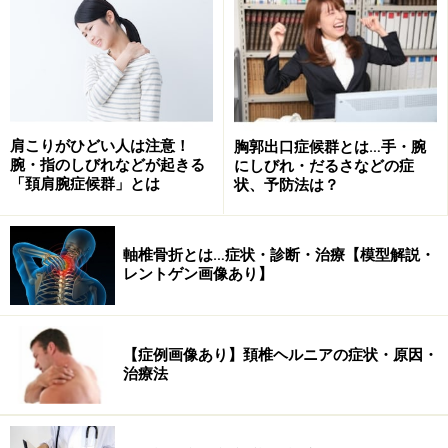
肩こりがひどい人は注意！
胸郭出口症候群とは…手・腕
腕・指のしびれなどが起きる
にしびれ・だるさなどの症
「頚肩腕症候群」とは
状、予防法は？
軸椎骨折とは…症状・診断・治療【模型解説・
レントゲン画像あり】
【症例画像あり】頚椎ヘルニアの症状・原因・
治療法
冷え予防のエクササイズをしましょう
ひざへ負担のかかる状態で多くみられるのは、ひざ関節
を動かす働きのあるふとももの筋肉が、しっかりとパワ