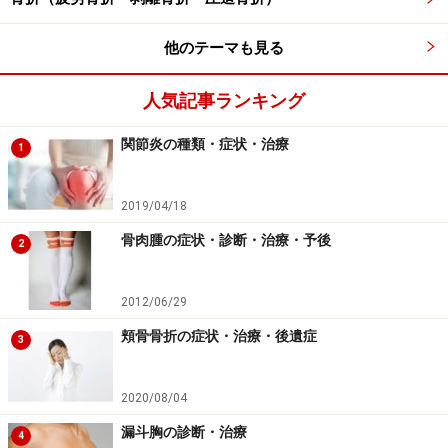
１．椅子に座ります。
他のテーマも見る
人気記事ランキング
関節炎の種類・症状・治療
1
2019/04/18
骨肉腫の症状・診断・治療・予後
2
2012/06/29
頬骨骨折の症状・治療・後遺症
3
2020/08/04
ひざを伸ばすと痛むという人は無理はしないで下さい
漏斗胸の診断・治療
4