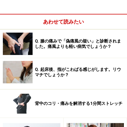
ひざに手を当ててみたら、冷んやり感じることはありま
せんか？ 何かと負担をかけてきたひざの関節は、関節
を動かすための筋肉の血流が滞りがちなのですが、季節
あわせて読みたい
の変化についていけずに、ひざ周りも冷えてしまうと、
さらに血行が悪くなり、ひざの痛みを感じやすくなった
Q. 膝の痛みで「偽痛風の疑い」と診断されま
り、ひざ周りが硬くこわばったように感じることもあり
した。痛風よりも軽い病気でしょうか？
ます。いつもひざが冷えていると感じるようになる人も
います。
そのようになる原因は、体のどこかの筋肉がこってしま
Q. 起床後、指がこわばる感じがします。リウ
い硬くなることで、姿勢のバランスが乱れ、重心の位置
マチでしょうか？
が変化するということです。立ち姿勢で後頭部の中央か
ら下方へ線を引いた際、お尻の中央～左ひざと右ひざの
中間点～左足首と右足首の中間点に線が通過すればバラ
背中のコリ・痛みを解消する1分間ストレッチ
ンスがとれています。横から見た時は、肩先から下方へ
引いた線が、ひざの少し前方を通過しています。ひざへ
の負担が大きくなるときは、この線がずれています。