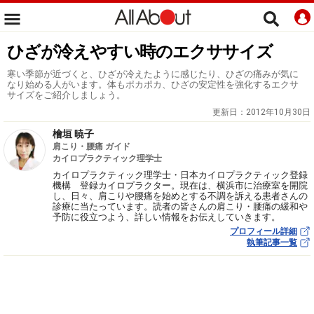
ひざが冷えやすい時のエクササイズ
寒い季節が近づくと、ひざが冷えたように感じたり、ひざの痛みが気に
なり始める人がいます。体もポカポカ、ひざの安定性を強化するエクサ
サイズをご紹介しましょう。
更新日：
2012年10月30日
檜垣 暁子
肩こり・腰痛 ガイド
カイロプラクティック理学士
カイロプラクティック理学士・日本カイロプラクティック登録
機構 登録カイロプラクター。現在は、横浜市に治療室を開院
し、日々、肩こりや腰痛を始めとする不調を訴える患者さんの
診療に当たっています。読者の皆さんの肩こり・腰痛の緩和や
予防に役立つよう、詳しい情報をお伝えしていきます。
プロフィール詳細
執筆記事一覧