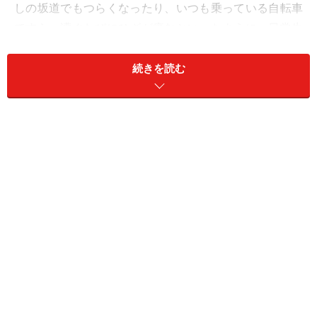
しの坂道でもつらくなったり、いつも乗っている自転車
ですら、漕ぐたびにひざが痛むといったように、日常生
活の中でも気になる場面が増えてくるかもしれません。
続きを読む
ひざが冷んやりは姿勢がアンバランス？