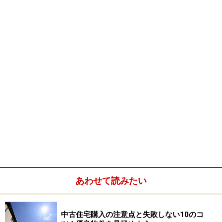
る事ができるのが通常ですが、競売物件の場合では居住
者がいる場合は、基本的に建物内部を見る事はできませ
ん。
その上、一般の不動産のように物件について仲介業者が
調査をしてくれません。
裁判所に備え付けれられている
事件記録を閲覧する事はできますが、その危険負担を負
うのは買主となります。
また、物件の落札後、入居者から建物の明渡しを受ける
ための交渉が必要となります。占有者が退去に応じない
場合は、強制執行手続きも用意されていますが、その分
費用もかかってくるのです。
次に、物件についての権利関係が複雑な場合があり、そ
の整理には専門家のアドバイスを要する事もあります。
あわせて読みたい
それに、住宅ローンの利用は金融機関との事前の申請等
充分な打ち合わせが必要となります。万一、落札した後
中古住宅購入の注意点と失敗しない10のコ
で融資の実行ができないことがあり、購入が不可能とな