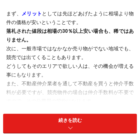
まず、
メリット
としては先ほどあげたように相場より物
件の価格が安いということです。
落札された値段は相場の30％以上安い場合も、稀ではあ
りません。
次に、一般市場ではなかなか売り物がでない地域でも、
競売では出てくることもあります。
どうしてもそのエリアで欲しい人は、その機会が増える
事にもなります。
また、不動産仲介業者を通して不動産を買うと仲介手数
料が必要ですが、競売物件の場合は仲介手数料が不要で
すので、その分費用の節約になります。
では、
デメリット
としてはどういったものがあるのでし
続きを読む
ょう？
一般市場で売出している不動産の場合、建物の内部を見