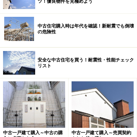
ツ！優良物件を見極めよう
っても事前に振り込んだ保証金の返還はしてもらえませ
んので、気をつけてください。
中古住宅購入時は年代を確認！新耐震でも倒壊
次回は、具体的に競売物件の落札までの手続きを、もう
の危険性
少し詳しく説明します。
競売物件の注意点と手続き２ につづく
安全な中古住宅を買う！耐震性・性能チェック
リスト
※記事内容は執筆時点のものです。最新の内容をご確認くださ
い。
中古一戸建て購入～中古の購
中古一戸建て購入～売買契約