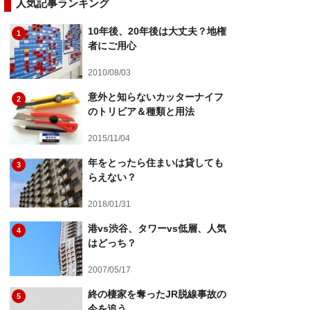
人気記事ランキング
10年後、20年後は大丈夫？地権
1
者にご用心
2010/08/03
意外と知らないカッターナイフ
2
のトリビア＆種類と用法
2015/11/04
年をとったら住まいは貸しても
3
らえない？
2018/01/31
港vs渋谷、タワーvs低層、人気
4
はどっち？
2007/05/17
終の棲家を奪ったJR脱線事故の
5
今を追う