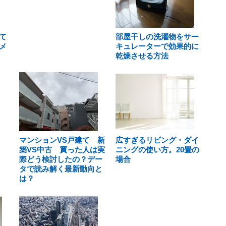
て
部屋干しの洗濯物をサー
メ
キュレーターで効果的に
乾燥させる方法
マンションVS戸建て 新
広すぎるリビング・ダイ
築VS中古 買った人は実
ニングの使い方。20畳の
際どう検討したの？デー
場合
タで読み解く最新動向と
は？