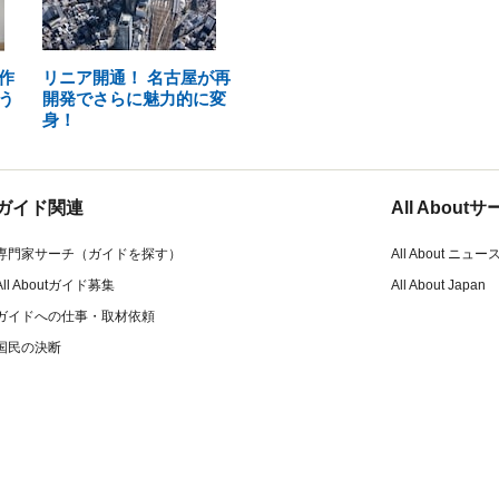
作
リニア開通！ 名古屋が再
う
開発でさらに魅力的に変
身！
ガイド関連
All Abou
専門家サーチ（ガイドを探す）
All About ニュー
All Aboutガイド募集
All About Japan
ガイドへの仕事・取材依頼
国民の決断