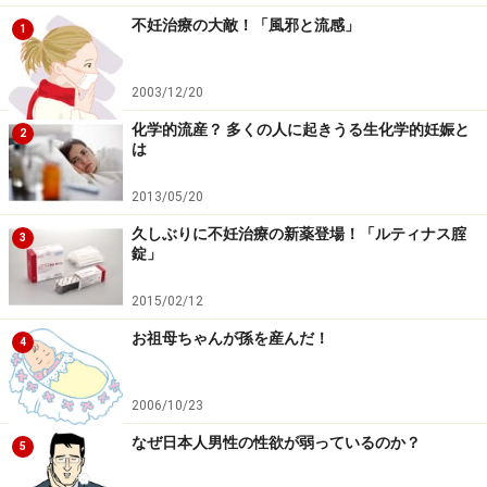
基本的にはお客様ご自身にピッタリのTENGAを知って頂
不妊治療の大敵！「風邪と流感」
1
くためのコンテンツですが、このデータは商品開発にも
利用させて頂いております。
2003/12/20
化学的流産？ 多くの人に起きうる生化学的妊娠と
2
は
開発は試験が大変そうですが、実際いかが
2013/05/20
ですか？
久しぶりに不妊治療の新薬登場！「ルティナス腟
3
TENGAの男性社員は、特別な理由がない限り全員が試作
錠」
試験を行います。1種類の場合もあれば複数の試作品を
2015/02/12
同時に試す事もあります。時には、内部形状と素材硬度
の異なる合計48種類の試作品のテストを1度に試した事
お祖母ちゃんが孫を産んだ！
4
もありました。
2006/10/23
しかし、それはデザインと機能を徹底的にテストするた
なぜ日本人男性の性欲が弱っているのか？
5
めに必要なことと考えております。人間の五感を最大限