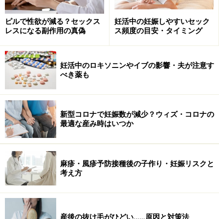
ピルで性欲が減る？セックス
妊活中の妊娠しやすいセック
TENGA ディープスロート・カップです。スタイリッシュな
レスになる副作用の真偽
ス頻度の目安・タイミング
感じが印象的です。
妊活中のロキソニンやイブの影響・夫が注意す
さて、どうしたものかと悩んでいた時にふと入ったセル
べき薬も
ビデオ屋さんで男性のマスターベーション用のアダルト
グッズを見つけ、それを見た松本氏はひらめいたそうで
新型コロナで妊娠数が減少？ウィズ・コロナの
す。
最適な産み時はいつか
アダルトグッズはアンダーグランドなイメージで、クオ
リティがすごく低い、その上、バーコードも付いておら
麻疹・風疹予防接種後の子作り・妊娠リスクと
ず、品質の担保がなされていない。
考え方
これはビジネスとして勝てる分野なのかもしれないと直
感したそうです。
産後の抜け毛がひどい……原因と対策法