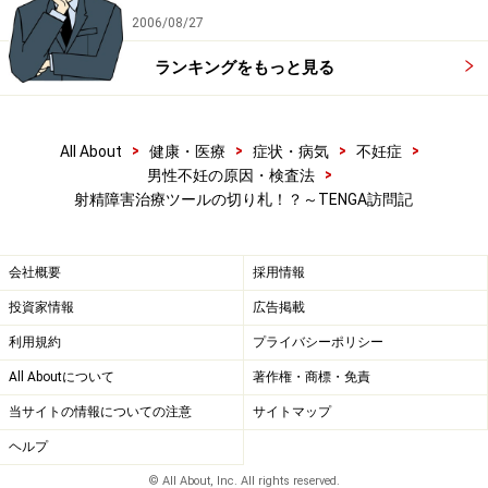
に活用し、最高の商品に仕上げていくためです。
2006/08/27
ランキングをもっと見る
凄い構造だということが分かると思います。これは科学で
す！
>
>
>
>
All About
健康・医療
症状・病気
不妊症
>
男性不妊の原因・検査法
でも、これって一般的に製造業では当たり前の事です。
射精障害治療ツールの切り札！？～TENGA訪問記
今まで誰も手を付けなかった分野に普通の概念を導入し
たと言えるかと思います。
会社概要
採用情報
投資家情報
広告掲載
デザインについては従来のものとは全く違
利用規約
プライバシーポリシー
うものですが、どんな意図があるのでしょ
All Aboutについて
著作権・商標・免責
うか？
当サイトの情報についての注意
サイトマップ
このようなマスターベーション補助器具は基本的に女性
ヘルプ
器を模したものが一般的になっており、デザイン性もな
© All About, Inc. All rights reserved.