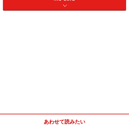
TENGAの創始者である松本光一氏は元々エンジニアであ
り、クラシックカーのメカニックでした。仕事は充実し
ていましたが、メカニックの収入では生活が厳しく、中
古車販売のセールスマンに転職します。入社後はずっと
トップの営業成績を誇り、生活はラクになりました。そ
の一方で、松本光一氏の心の中ではものづくりをしたい
という熱い欲求が日増しに強くなるのでした。しかし、
車を作れる訳でもないし、家電を作れる訳でもない。
あわせて読みたい