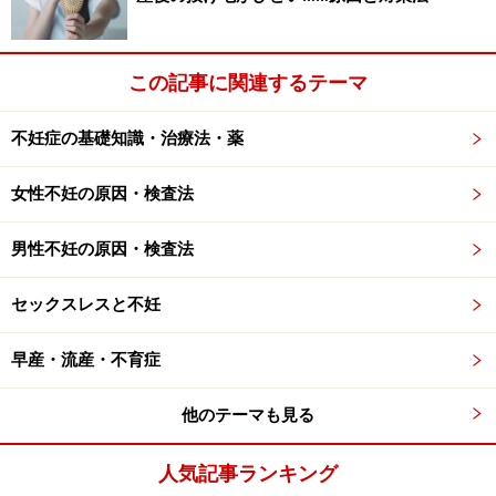
そこで開発したのがTENGAです。マスターベーションの
ツールとしてディテールを追求し、何百回のテストとミ
この記事に関連するテーマ
リ単位の調整と硬度にこだわった作品です。ただし、設
計コンセプトとしては決して膣の形状や感触を模したも
不妊症の基礎知識・治療法・薬
のではないということです。
女性不妊の原因・検査法
男性不妊の原因・検査法
TENGAの開発にはかなりの男性のデータが
必要だと思うのですが、いかがですか？
セックスレスと不妊
設立当初は社員や周りの男性に協力頂きデータを集めま
早産・流産・不育症
したが、今ではお客様自身のデータから各人にピッタリ
のTENGAを紹介するTENGA Fittingというネット上のコン
他のテーマも見る
テンツを通じて、50万人分のデータを収集しておりま
す。
人気記事ランキング