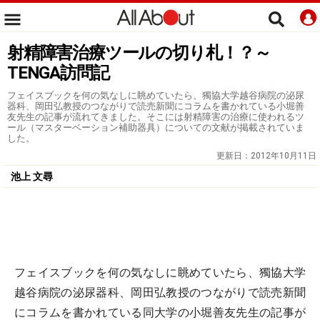
射精障害治療ツールの切り札！？～
TENGA訪問記
フェイスブックを何の気なしに眺めていたら、獨協大学越谷病院の泌尿
器科、岡田弘教授のつながりで読売新聞にコラムを書かれている小堀善
友先生の記事が流れてきました。そこには射精障害の治療に使われるツ
ール（マスターベーション補助器具）についての文献が掲載されていま
した。
更新日：
2012年10月11日
池上 文尋
フェイスブックを何の気なしに眺めていたら、獨協大学
越谷病院の泌尿器科、岡田弘教授のつながりで読売新聞
にコラムを書かれている同大学の小堀善友先生の記事が