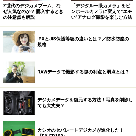
Z世代のデジカメブーム、な
「デジタル一眼カメラ」をピ
ぜ人気なのか？ 購入するとき
ンホールカメラに変えて”エモ
の注意点も解説
い”アナログ撮影を楽しむ方法
IPXとJIS保護等級の違いとは？／防水防塵の
規格
RAWデータで撮影する際の利点と弱点とは？
デジカメデータを復元する方法！写真を削除し
ても大丈夫？
カシオのセパレートデジカメが進化した！
『EX-FR100』