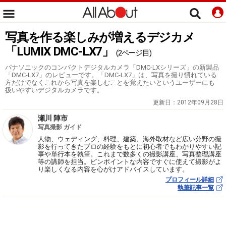
写真を作る楽しみが増えるデジカメ
「LUMIX DMC-LX7」
(2ページ目)
パナソニックのコンパクトデジタルカメラ「DMC-LXシリーズ」の新製品
「DMC-LX7」のレピューです。「DMC-LX7」は、写真を撮り慣れている
方だけでなくこれから写真を楽しむことを覚えたいというユーザーにも
扱いやすいデジタルカメラです。
更新日：
2012年09月28日
瀬川 陣市
写真撮影 ガイド
人物、ウェディング、料理、建築、海外取材など広い分野の撮
影を行ってきたプロの経験をもとに初心者でもわかりやすい記
事や単行本を執筆。これまで数多くの撮影講座、写真整理講座
等の講師を担当。ピンポイントな内容ですぐに使えて撮影がよ
り楽しくなる内容を心がけアドバイスしています。
プロフィール詳細
執筆記事一覧