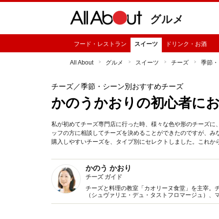
グルメ
フード・レストラン
スイーツ
ドリンク・お酒
All About
グルメ
スイーツ
チーズ
季節・
チーズ
／季節・シーン別おすすめチーズ
かのうかおりの初心者にお
私が初めてチーズ専門店に行った時、様々な色や形のチーズに
ッフの方に相談してチーズを決めることができたのですが、み
購入しやすいチーズを、タイプ別にセレクトしました。これか
かのう かおり
チーズ ガイド
チーズと料理の教室「カオリーヌ食堂」を主宰。
（シュヴァリエ・デュ・タストフロマージュ）、
ー（日本ソムリエ協会認定）。雑誌等で料理、ス