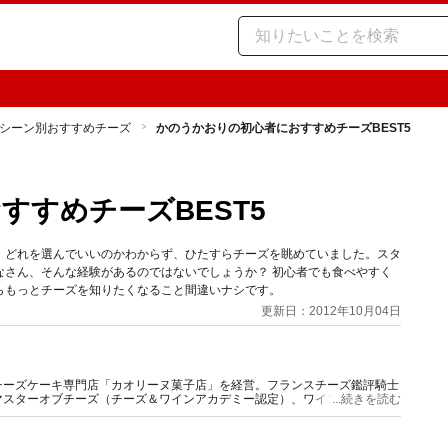
シーン別おすすめチーズ
かのうかおりの初心者におすすめチーズBEST5
すすめチーズBEST5
、どれを選んでいいのかわからず、ひたすらチーズを眺めていました。スタ
なさん、そんな経験があるのではないでしょうか？ 初心者でも食べやすく
らもっとチーズを知りたくなること間違いナシです。
更新日：2012年10月04日
チーズケーキ専門店「カオリーヌ菓子店」を経営。フランスチーズ鑑評騎士
マスターオブチーズ（チーズ＆ワインアカデミー認定）、ワインアドバイザ
...続きを読む
タイリング、チーズコラム等。