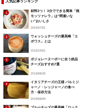
人気記事ランキング
材料3つ！ 3分でできる簡単「桃
1
モッツァレラ」は“間違いな
い”おいしさ
2024/07/01
ウォッシュチーズの最高峰「エ
2
ポワス」とは
2016/10/01
ボジョレーヌーボーに合う絶品
3
チーズおすすめ7選
2019/08/26
イタリアチーズの王様 パルミジ
4
ャーノ・レッジャーノの食べ
方・保存方法
2019/08/09
ブルーチーズの最高峰「ロック