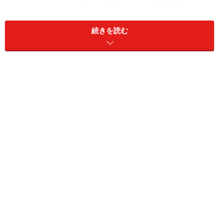
というけれど、やがて逆転すると思う。対するフィット
は、ETC車載器を標準装備する132万円の『13Gスマート
セレクション』。装備内容的にノートのXとイーブン。
続きを読む
しかし！ 両車には試乗すると誰にでも解るほど違う部
分がある。まず「アイドルストップ」。新型ノートはア
イドルストップを標準装備。アイドルストップ車に乗り
慣れている人なら、信号待ちでエンジンが掛かっている
と野蛮に感じてしまう。とはいえ燃費を見ると案外と差
がない。
JC08燃費は新型ノートの22.6km/Lに対し、フィット
21km/Lなのだった。実際、夏場などエアコン付ければア
イドルストップする時間が大幅に少なくなるし、ヒータ
ー使う冬場だと、乗り始めてから10分くらいエンジン止
まらず。通年を通して考えると無視できるレベルか？