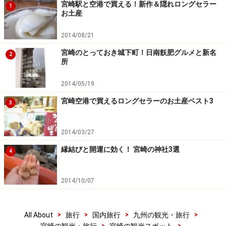
宮崎駅と空港で買える！新作＆隠れロングセラー
1
お土産
2014/08/21
宮崎のとっておき城下町！日南飫肥グルメと新名
2
所
2014/05/19
宮崎空港で買えるロングセラーのお土産ベスト3
3
2014/03/27
縁結びと開運に効く！ 宮崎の神社3選
4
2014/10/07
>
>
>
>
All About
旅行
国内旅行
九州の観光・旅行
>
>