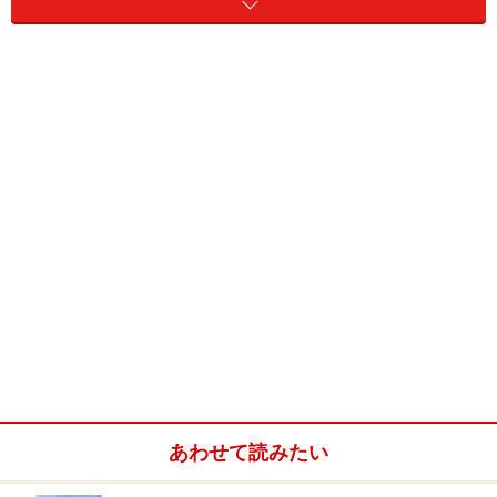
しては珍しい「下り宮」のかたちとなっています。何と
も珍しい地形にそびえ立つ社殿では圧倒的な存在感とと
もに、宮崎の照り着く太陽と荒いしぶきの波と共存する
様は見事。幾度の改修を経て、文化的価値が高く1995年
に県の有形文化財に指定されました。
チャレンジしてみよう！「運玉投げ」
亀石という穴の空いた石（ 本殿前にある霊石で、豊玉姫
が海神宮から来訪する際に乗った亀が石と化したものと
伝える）の石頂に枡形の穴が開くことから「枡形岩」と
も呼ばれいます。
あわせて読みたい