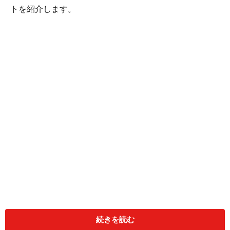
トを紹介します。
鵜戸神宮は、日向灘に面した断崖の中腹、東西38m、南
北29m、高さ8.5mの岩窟内に本殿が鎮座し、参拝するに
続きを読む
は崖にそって作られた石段を降りる必要があり、神社と