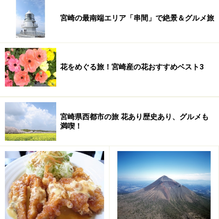
宮崎の最南端エリア「串間」で絶景＆グルメ旅
花をめぐる旅！宮崎産の花おすすめベスト3
宮崎県西都市の旅 花あり歴史あり、グルメも
満喫！
その穴に男性は左手、女性は右手で願いを込めた素焼き
の「運玉」を投げ入れることで願いがかなうといわれて
います。100円で5つの「運玉」と交換して投げ入れる事
ができます。簡単なようでなかなか難しいけれど、せっ
かくここまで来たのならば、ぜひチャレンジしてみて
は？ ちなみに、私は1つ目の「運玉」で見事穴に入りま
した!!