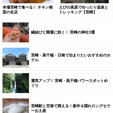
本場宮崎で食べる！ チキン南
えびの高原でゆったり温泉と
かつては貨幣を投げ入れていたそうですがが、1954年か
蛮の名店
トレッキング【宮崎】
ら鵜戸小学校の児童らによって作られる素焼きの「運
玉」が使われることとなったそうです。
縁結びと開運に効く！ 宮崎の神社3選
■鵜戸神宮
住所：宮崎県日南市大字宮浦3232番地
参拝時間：4月～9月 6時～19時／10月～3月 7時～18
宮崎・高千穂・日南で泊まりたいおすすめのホ
時
テル
地図：
Yahoo!地図情報
HP：
http://www.btvm.ne.jp/~udojingu/0987-29-1001
運気アップ！ 宮崎・高千穂パワースポットめ
※記事内容は執筆時点のものです。最新の内容をご確認くださ
ぐり
い。
宮崎駅と空港で買える！新作＆隠れロングセラ
ーお土産