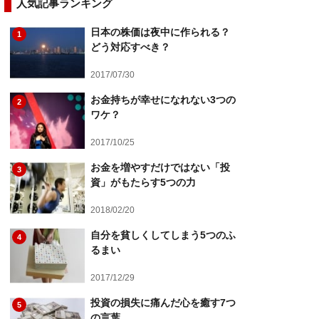
人気記事ランキング
日本の株価は夜中に作られる？
1
どう対応すべき？
2017/07/30
お金持ちが幸せになれない3つの
2
ワケ？
2017/10/25
お金を増やすだけではない「投
3
資」がもたらす5つの力
2018/02/20
自分を貧しくしてしまう5つのふ
4
るまい
2017/12/29
投資の損失に痛んだ心を癒す7つ
5
の言葉