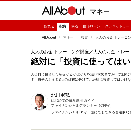
マネー
貯める
投資
保険
住宅ローン
クレジットカー
All About
マネー
投資
大人のお金 トレーニ
大人のお金 トレーニング講座
／大人のお金 トレー
絶対に「投資に使ってはい
人は何に投資したら儲かるかばかりを追い求めますが、実は投
す。自分のお金を3つの財布に分けて、絶対に投資してはいけ
北川 邦弘
はじめての資産運用 ガイド
ファイナンシャルプランナー（CFP®）
ファイナンシャルDr.が、誰にでもできる普遍的