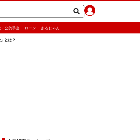
金・公的手当
ローン
あるじゃん
金」とは？