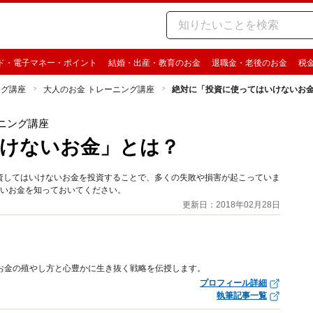
ド・電子マネー・ポイント
結婚・出産・教育のお金
退職金・老後のお金
税
ング講座
大人のお金 トレーニング講座
絶対に「投資に使ってはいけないお
ニング講座
けないお金」とは？
資してはいけないお金を投資することで、多くの失敗や損害が起こっていま
ないお金を知っておいてください。
更新日：2018年02月28日
なお金の殖やし方と心豊かに生き抜く戦略を伝授します。
プロフィール詳細
執筆記事一覧