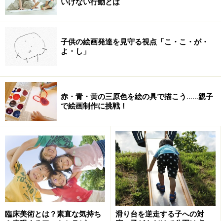
いけない行動とは
子供の絵画発達を見守る視点「こ・こ・が・
よ・し」
赤・青・黄の三原色を絵の具で描こう……親子
で絵画制作に挑戦！
臨床美術とは？素直な気持ち
滑り台を逆走する子への対