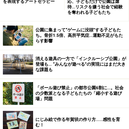
を表現するアートセラピー
応、子どもだけで公園は虐
待…リスクを嫌う社会で経験
を奪われる子どもたち
公園に集まって“ゲームに没頭”する子どもた
ち。骨折1.5倍、高所平気症…運動不足がもた
らす影響
消える遊具の一方で「インクルーシブ公園」が
登場も… “みんなが遊べる”の実現にはまだ大き
な課題も
「ボール遊び禁止」の都市公園6割に…。社会
の少数派となる子どもたちの「縮小する遊び
場」問題
にじみ絵で作る年賀状の作り方……感性を育
む！