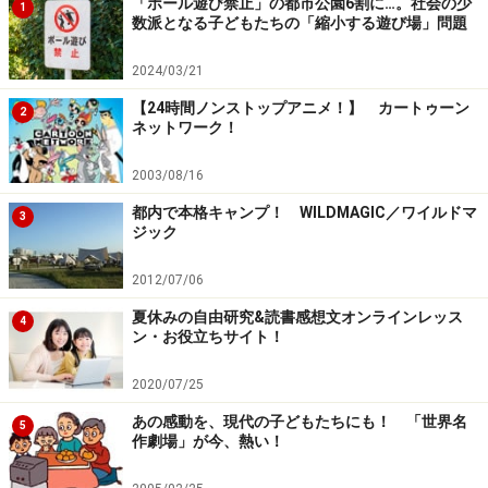
「ボール遊び禁止」の都市公園6割に…。社会の少
1
数派となる子どもたちの「縮小する遊び場」問題
2024/03/21
【24時間ノンストップアニメ！】 カートゥーン
2
ネットワーク！
2003/08/16
都内で本格キャンプ！ WILDMAGIC／ワイルドマ
3
ジック
2012/07/06
夏休みの自由研究&読書感想文オンラインレッス
4
ン・お役立ちサイト！
2020/07/25
あの感動を、現代の子どもたちにも！ 「世界名
5
作劇場」が今、熱い！