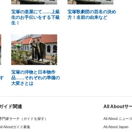
宝塚の楽屋にて……上級
宝塚歌劇団の芸名の決め
生のお手伝いをする下級
方！名前の由来など
生！
宝塚の洋物と日本物作
す
品……それぞれの準備の
大変さとは
ガイド関連
All Abou
専門家サーチ（ガイドを探す）
All About ニュー
All Aboutガイド募集
All About Japan