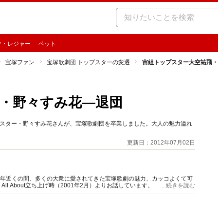
ツ・レジャー
ペット
宝塚ファン
宝塚歌劇団 トップスターの変遷
宙組トップスター大空祐飛・
・野々すみ花―退団
ップスター・野々すみ花さんが、宝塚歌劇団を卒業しました。大人の魅力溢れ
更新日：2012年07月02日
0年近くの間、多くの大衆に愛されてきた宝塚歌劇の魅力、カッコよくて可
 About立ち上げ時（2001年2月）よりお話しています。
...続きを読む