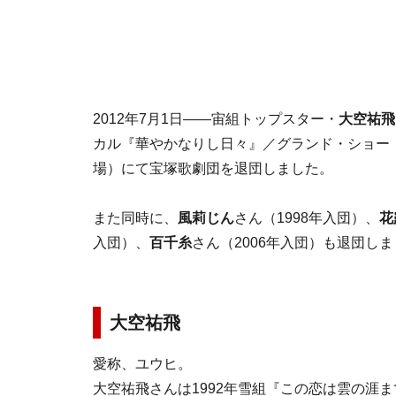
2012年7月1日——宙組トップスター・
大空祐飛
カル『華やかなりし日々』／グランド・ショー『
場）にて宝塚歌劇団を退団しました。
また同時に、
風莉じん
さん（1998年入団）、
花
入団）、
百千糸
さん（2006年入団）も退団し
大空祐飛
愛称、ユウヒ。
大空祐飛さんは1992年雪組『この恋は雲の涯