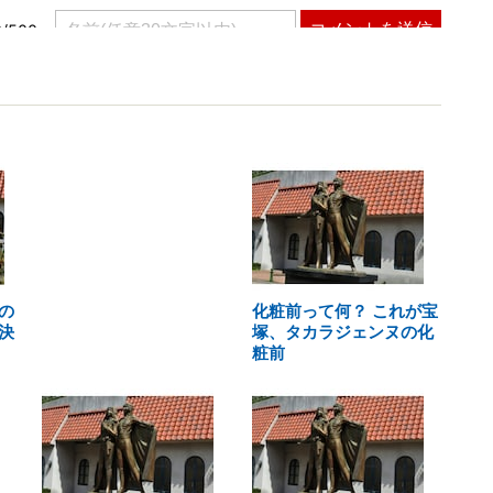
の
化粧前って何？ これが宝
決
塚、タカラジェンヌの化
粧前