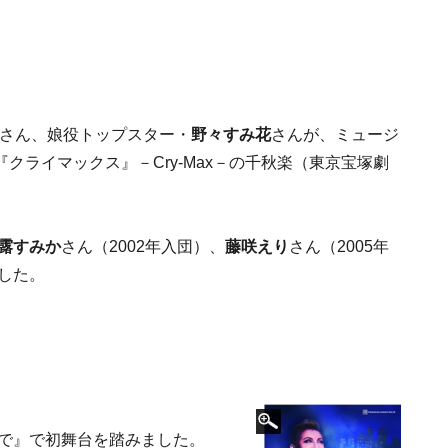
さん、娘役トップスター・
野々すみ花
さんが、ミュージ
クライマックス』－Cry‐Max－の千秋楽（東京宝塚劇
露すみか
さん（2002年入団）、
藤咲えり
さん（2005年
ました。
まで』で初舞台を踏みました。