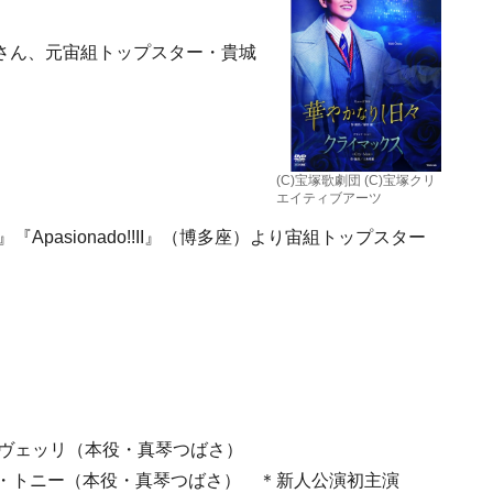
さん、元宙組トップスター・貴城
。
(C)宝塚歌劇団 (C)宝塚クリ
エイティブアーツ
Apasionado!!II』（博多座）より宙組トップスター
キァヴェッリ（本役・真琴つばさ）
幕）新公・トニー（本役・真琴つばさ） ＊新人公演初主演