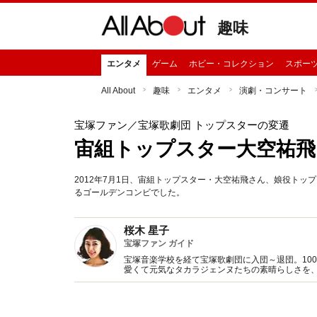
趣味
エンタメ
ゲーム
ホビー・コレクション
スポー
All About
趣味
エンタメ
演劇・コンサート
宝塚ファン
／宝塚歌劇団 トップスターの変遷
宙組トップスター大空祐飛
2012年7月1日、宙組トップスター・大空祐飛さん、娘役ト
るゴールデンコンビでした。
桜木 星子
宝塚ファン ガイド
宝塚音楽学校を経て宝塚歌劇団に入団～退団。10
愛くて元気なタカラジェンヌたちの素晴らしさを、All