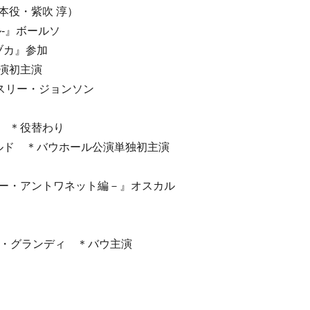
本役・紫吹 淳）
ル-』ボールソ
ヅカ』参加
公演初主演
イスリー・ジョンソン
呂 ＊役替わり
ジェラルド ＊バウホール公演単独初主演
マリー・アントワネット編－』オスカル
ァーノ・グランディ ＊バウ主演