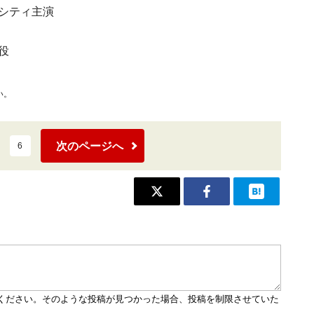
マシティ主演
役
い。
次のページへ
6