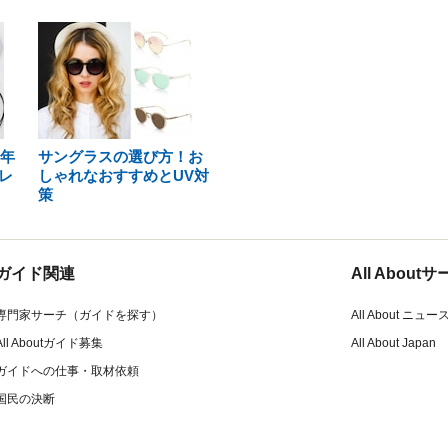
8年
サングラスの選び方！お
レ
しゃれなおすすめとUV対
策
ガイド関連
All Abou
専門家サーチ（ガイドを探す）
All About ニュー
All Aboutガイド募集
All About Japan
ガイドへの仕事・取材依頼
国民の決断