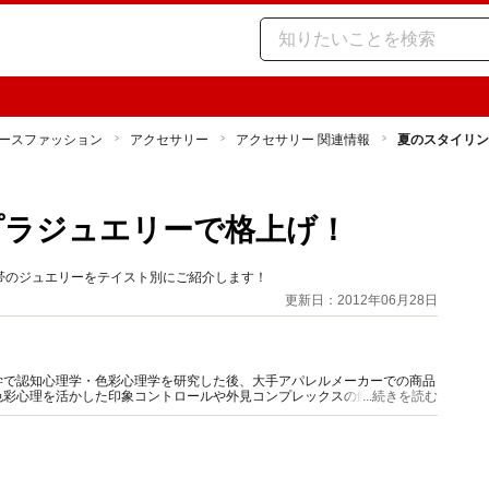
ースファッション
アクセサリー
アクセサリー 関連情報
夏のスタイリン
プラジュエリーで格上げ！
帯のジュエリーをテイスト別にご紹介します！
更新日：2012年06月28日
学で認知心理学・色彩心理学を研究した後、大手アパレルメーカーでの商品
色彩心理を活かした印象コントロールや外見コンプレックスの解消、服装で
...続きを読む
を絡めた情報発信に定評がある。