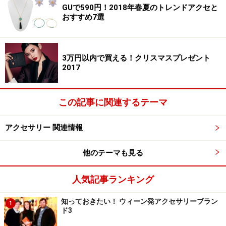
GUで590円！2018年春夏のトレンドアクセと
す。Tシャツスタイルのワンポイントとして取り入れる
おすすめ7選
と、コーデにアクセントが生まれます。主張しすぎない
華奢なバングルなので、大人女性も気負いなく取り入れ
ることが可能です。
3万円以内で買える！クリスマスプレゼント
2017
3. シンプルで使いやすいボックスメタルチ
この記事に関連するテーマ
ェーンネックレスセット
アクセサリー 関連情報
ボックスメタルチェーンネックレスセット 590円（税抜）
他のテーマも見る
／GU（ジーユー）
人気記事ランキング
知っておきたい！ ウィーン発アクセサリーブラン
1
トレンドのシンプルなボックスメタルチェーンのネック
ド3
レスセット。メタル素材でどんなスタイリングにも合わ