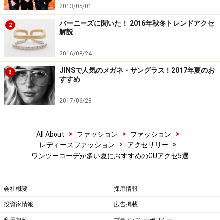
せやすく、1年を通して使えるので、活用頻度が上がる
2013/05/01
こと間違いなし。お手持ちのネックレスとの重ねづけも
バーニーズに聞いた！ 2016年秋冬トレンドアクセ
2
解説
おすすめです。
2016/08/24
JINSで人気のメガネ・サングラス！2017年夏のお
3
すすめ
2017/06/28
>
>
>
All About
ファッション
ファッション
>
>
レディースファッション
アクセサリー
ワンツーコーデが多い夏におすすめのGUアクセ5選
会社概要
採用情報
投資家情報
広告掲載
4. コーデのアクセントに！ メタルチェーン
&モチーフピアスセット