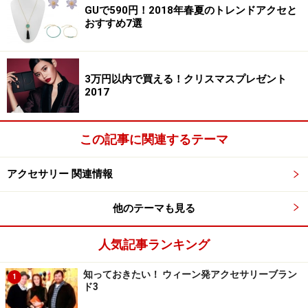
GUで590円！2018年春夏のトレンドアクセと
おすすめ7選
サークルシェルピアス 590円（税抜）／GU（ジーユー）※
一部店舗およびオンラインストアのみの販売（5月中旬より
発売予定）
3万円以内で買える！クリスマスプレゼント
サークル型のシェルとプレートの組み合わせが夏らしい
2017
ピアスです。ホワイト、ピンク、グレーの3色展開です
が、カラーによってイメージが変わるので、その日のス
この記事に関連するテーマ
タイリングに合わせて色違いで使い分けるのもおすすめ
です。
アクセサリー 関連情報
他のテーマも見る
人気記事ランキング
知っておきたい！ ウィーン発アクセサリーブラン
1
ド3