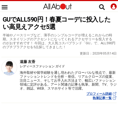
GUでALL590円！春夏コーデに投入した
い高見えアクセ5選
半袖やノースリーブなど、薄手のシンプルコーデが増えるこれからの時
期。スタイリングのアクセントになってくれるアクセサリーを投入する
のがおすすめです！ 今回は、大人気コスパブランド「GU」で、ALL590円
のプチプラアクセを5点探してきました！
更新日：
2020年05月14日
遠藤 友香
レディースファッション ガイド
海外取材や留学経験を通し培われたグローバルな視点で、最新
ファッショントレンドを分析・発信。リアルクローズの提案、
注目ニュース、そしてお手入れ方法まで、幅広いファッション
領域に定評がある。アート関連の記事も執筆。新聞、TV、ラジ
オ、雑誌、WEB、スマホサイト等で活躍。
プロフィール詳細
執筆記事一覧