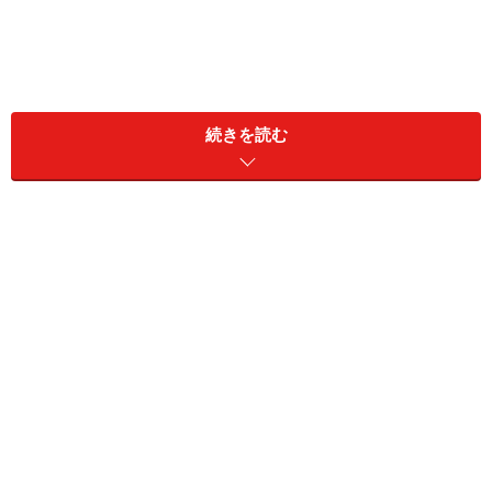
続きを読む
1. カラーサークルパーツピアス
カラーサークルパーツピアス 590円（税抜）／GU（ジーユ
ー）
ボリューム感のあるサークルパーツのピアスです。ホワ