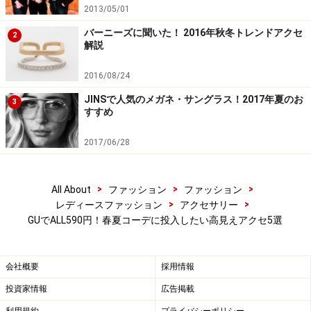
2013/05/01
バーニーズに聞いた！ 2016年秋冬トレンドアクセ
2
解説
2016/08/24
4. ストーンモチーフネックレス
JINSで人気のメガネ・サングラス！2017年夏のお
3
すすめ
2017/06/28
ストーンモチーフネックレス 590円（税抜）／GU（ジーユ
ー）※一部店舗およびオンラインストアのみの販売（5月中旬
より発売予定）
>
>
>
All About
ファッション
ファッション
>
>
レディースファッション
アクセサリー
細かなストーンが連なったネックレスと、モチーフのネ
GUでALL590円！春夏コーデに投入したい高見えアクセ5選
ックレスが2連になったアイテムです。2つ合わせてつけ
るのはもちろん、単品としても使えるので、さまざまな
会社概要
採用情報
スタイルで楽しめるのが嬉しい。
投資家情報
広告掲載