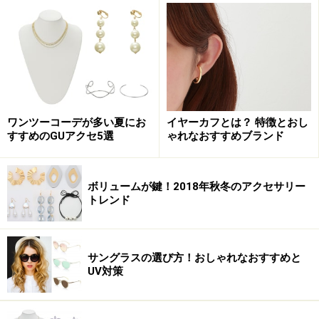
2. ダブルメタルプレートイヤリング
ワンツーコーデが多い夏にお
イヤーカフとは？ 特徴とおし
ダブルメタルプレートイヤリング 590円（税抜）／GU（ジ
すすめのGUアクセ5選
ゃれなおすすめブランド
ーユー）
シルバーのメタルプレートが連なったイヤリングです。
ボリュームが鍵！2018年秋冬のアクセサリー
コーデに投入した途端、涼しげな雰囲気に。キレイめに
トレンド
なりすぎない変形プレートは、デニムスタイルといった
カジュアルなコーデにもマッチします。
サングラスの選び方！おしゃれなおすすめと
UV対策
3. サークルシェルピアス