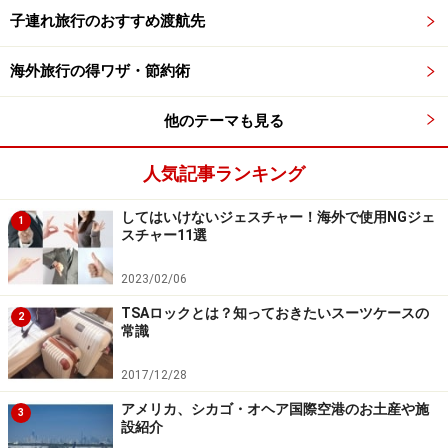
子連れ旅行のおすすめ渡航先
ちなみに成田空港の鉄道駅では、改札後、セキュリティ
チェックがあります。このセキュリティチェックを受け
海外旅行の得ワザ・節約術
ないと、空港施設内へ入ることができません。国際線利
用者は、渡航に必携のパスポートを提示することで通過
他のテーマも見る
ができますが、国内線だけを利用するため成田を訪れた
人気記事ランキング
人は、パスポートを所持していないのが通例なので、何
らかの本人確認を行わないといけません。運転免許証な
してはいけないジェスチャー！海外で使用NGジェ
1
ど本人確認ができるものを、バッグや内ポケットなど取
スチャー11選
り出しやすい場所に準備・携行することをおすすめしま
2023/02/06
す。
TSAロックとは？知っておきたいスーツケースの
2
常識
LCC国内線利用者は、それぞれの指定されたバスゲート
からLCCが駐機するスポットへとバスで移動。バスを下
2017/12/28
車したらタラップ（乗降用階段）を上がって搭乗しま
アメリカ、シカゴ・オヘア国際空港のお土産や施
3
す。LCCはボーディングブリッジ（搭乗橋）を使用しま
設紹介