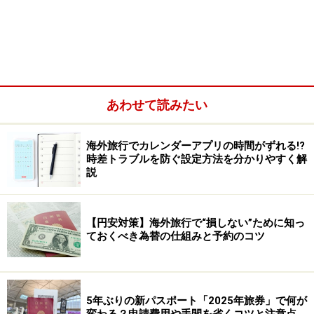
あわせて読みたい
海外旅行でカレンダーアプリの時間がずれる!?
時差トラブルを防ぐ設定方法を分かりやすく解
説
【円安対策】海外旅行で“損しない”ために知っ
ておくべき為替の仕組みと予約のコツ
成田LCC国内線チェックインは空港第2ビル
駅下車
5年ぶりの新パスポート「2025年旅券」で何が
変わる？申請費用や手間を省くコツと注意点