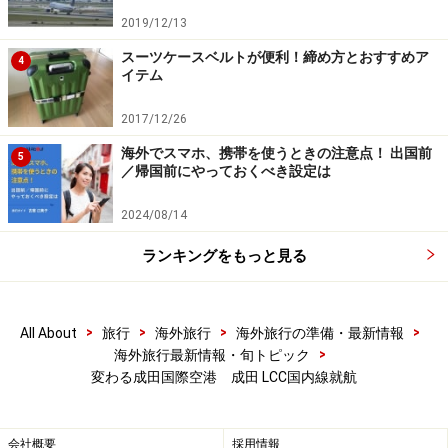
せんから、機内に持ち込む手荷物は軽めに、ハンドバッ
2019/12/13
グ以外は一つにまとめるようにしましょう。
スーツケースベルトが便利！締め方とおすすめア
4
イテム
第2旅客ターミナルのLCC国内線カウンターはそれぞれ、
早朝便の就航にあわせ、開館時間を早めて対応します。
2017/12/26
それに伴い、施設内のコーヒーショップなどが早朝5時
海外でスマホ、携帯を使うときの注意点！ 出国前
5
／帰国前にやっておくべき設定は
から営業を開始します。余裕をもって出かけるようにし
ましょう。
2024/08/14
※記事内容は執筆時点のものです。最新の内容をご確認くださ
ランキングをもっと見る
い。
※海外を訪れる際には最新情報の入手に努め、「
外務省 海外安全
ホームページ
」を確認するなど、安全確保に十分注意を払ってく
ださい。
>
>
>
>
All About
旅行
海外旅行
海外旅行の準備・最新情報
>
海外旅行最新情報・旬トピック
変わる成田国際空港 成田 LCC国内線就航
次のページへ
1
/
2
会社概要
採用情報