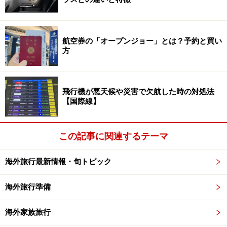
定）、そして1階にある既存のバスゲートから駐機場へ
とバス送迎される仕組みです。
航空券の「オープンジョー」とは？予約と買い
方
鉄道（JR・京成・成田スカイアクセス）で成田空港に行
く場合は、国内線LCC2社ともに、空港第2ビル駅で下車
することになります。お間違えのないように。
飛行機が悪天候や災害で欠航した時の対処法
【国際線】
この記事に関連するテーマ
国内線利用者も鉄道駅でのセキュリティチ
海外旅行最新情報・旬トピック
ェックが！
身分証をお忘れなく
海外旅行準備
海外家族旅行
鉄道駅から空港施設内へはセキュリティチェックがある