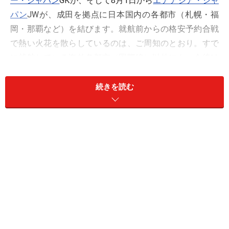
ー・ジャパン
GKが、そして8月1日から
エアアジア・ジャ
パン
JWが、成田を拠点に日本国内の各都市（札幌・福
岡・那覇など）を結びます。就航前からの格安予約合戦
で熱い火花を散らしているのは、ご周知のとおり。すで
に就航している海外各都市（国際線）以外にも、今後は
さらに路線拡大が予定されており、人の流れが変わるこ
とが予想されています。
続きを読む
間近に迫った国内線LCC就航に向けて、現在、成田空港
では、急ピッチで施設整備が進んでいます。ちなみに成
田のLCC専用ターミナルは、現在、貨物ビルが在る空港
北側付近（青色部分）に建設が決まっており、2014年度
末オープンを目指しています。ですから、この夏の就航
オープニングから専用ターミナル完成までの期間は、第
2旅客ターミナルに設置される暫定的な施設カウンター
を、皆さんは使用することになります。