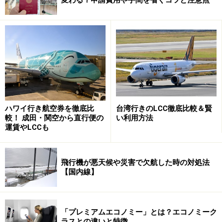
既存の成田空港国内線出発口
LCC国内線チェックインカウンターは、2社ともに、成田
空港第2旅客ターミナルビルの本館の並びに暫定的に設
置されます。
本館北側の1階部分に、エアアジア・ジャパンのチェッ
クインカウンターが設けられ、新たにつくられた出発バ
ハワイ行き航空券を徹底比
台湾行きのLCC徹底比較＆賢
較！ 成田・関空から直行便の
い利用方法
スゲートから駐機場へと送迎されます。
運賃やLCCも
一方、一足先に国内線を就航させるジェットスター・ジ
ャパンは、本館南側の2階にチェックインカウンターが
飛行機が悪天候や災害で欠航した時の対処法
【国内線】
設けられます。本館南側には、すでに
スカイマーク
など
成田発着の国内線の出発口がありますが、ジェットスタ
ー・ジャパンは、チェックインが2階（ただし就航後数
「プレミアムエコノミー」とは？エコノミーク
ヵ月は、1階にチェックインカウンターが設けられる予
ラスとの違いと特徴