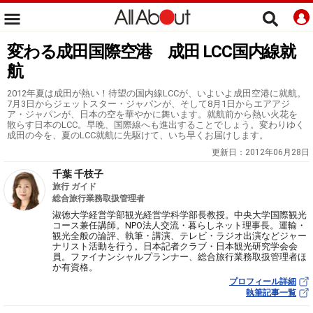
変わる成田国際空港 成田 LCC国内線就
航
2012年夏は成田が熱い！待望の国内線LCCが、いよいよ成田空港に就航。
7月3日からジェットスター・ジャパンが、そして8月1日からエアアジ
ア・ジャパンが、日本の空を華やかに舞います。就航前から熱い火花を
散らす日本のLCC。早晩、国際線へも進出することでしょう。変わりゆく
成田の今を、夏のLCC就航に先駆けて、いち早くお届けします。
更新日：
2012年06月28日
千葉 千枝子
旅行 ガイド
総合旅行業務取扱管理者
淑徳大学経営学部観光経営学科学部長教授。中央大学国際観光
コース兼任講師。NPO法人交流・暮らしネット理事長。運輸・
観光全般の論評、執筆・講演、テレビ・ラジオ出演などジャー
ナリスト活動を行う。日本記者クラブ・日本観光研究学会会
員。ファイナンシャルプランナー、総合旅行業務取扱管理者ほ
か有資格。
プロフィール詳細
執筆記事一覧