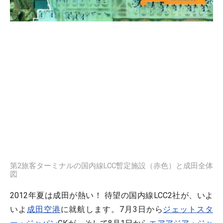
第2旅客ターミナルの国内線LCC暫定施設（赤色）と成田全体
図
2012年夏は成田が熱い！ 待望の国内線LCC2社が、いよ
いよ
成田空港
に就航します。7月3日から
ジェットスタ