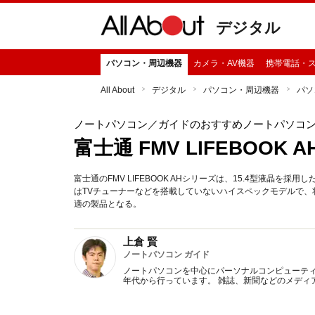
デジタル
パソコン・周辺機器
カメラ・AV機器
携帯電話・
All About
デジタル
パソコン・周辺機器
パソ
ノートパソコン
／ガイドのおすすめノートパソコ
富士通 FMV LIFEBOOK AH
富士通のFMV LIFEBOOK AHシリーズは、15.4型液晶を
はTVチューナーなどを搭載していないハイスペックモデルで
適の製品となる。
上倉 賢
ノートパソコン ガイド
ノートパソコンを中心にパーソナルコンピューティ
年代から行っています。 雑誌、新聞などのメディ