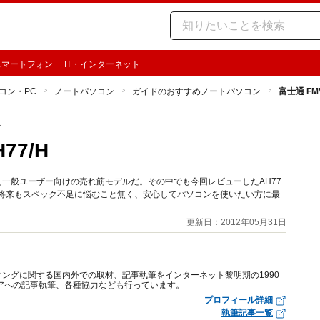
スマートフォン
IT・インターネット
コン・PC
ノートパソコン
ガイドのおすすめノートパソコン
富士通 FMV
ン
77/H
採用した一般ユーザー向けの売れ筋モデルだ。その中でも今回レビューしたAH77
、将来もスペック不足に悩むこと無く、安心してパソコンを使いたい方に最
更新日：2012年05月31日
ングに関する国内外での取材、記事執筆をインターネット黎明期の1990
アへの記事執筆、各種協力なども行っています。
プロフィール詳細
執筆記事一覧