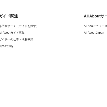
ガイド関連
All Abou
専門家サーチ（ガイドを探す）
All About ニュー
All Aboutガイド募集
All About Japan
ガイドへの仕事・取材依頼
国民の決断