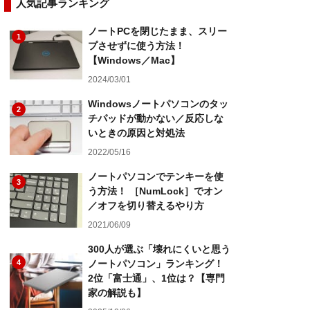
人気記事ランキング
ノートPCを閉じたまま、スリー
1
プさせずに使う方法！
【Windows／Mac】
2024/03/01
Windowsノートパソコンのタッ
2
チパッドが動かない／反応しな
いときの原因と対処法
2022/05/16
ノートパソコンでテンキーを使
3
う方法！ ［NumLock］でオン
／オフを切り替えるやり方
2021/06/09
300人が選ぶ「壊れにくいと思う
4
ノートパソコン」ランキング！
2位「富士通」、1位は？【専門
家の解説も】