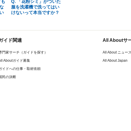
ても
Q. 「花粉シミ」がついた
な
服を洗濯機で洗ってはい
い
けないって本当ですか？
ガイド関連
All Abou
専門家サーチ（ガイドを探す）
All About ニュー
All Aboutガイド募集
All About Japan
ガイドへの仕事・取材依頼
国民の決断