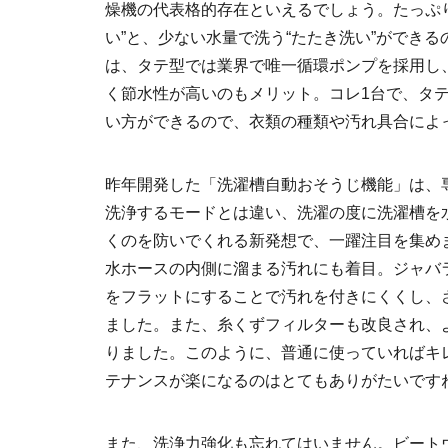
燥機の代表格的存在といえるでしょう。たっぷ
い”と、少ない水量で洗う“たたき洗い”ができ
は、タテ型では業界で唯一循環ポンプを採用し
く節水性が高いのもメリット。コレ1台で、タ
い方ができるので、衣類の種類や汚れ具合によ
昨年開発した「洗濯槽自動おそうじ機能」は、
洗浄するモードとは違い、洗濯の度に洗濯槽を
くのを防いでくれる新発想で、一躍注目を集め
水ホースの内側に溜まる汚れにも着目。ジャバ
をフラットにすることで汚れを付きにくくし、
ました。また、糸くずフィルターも改良され、
りました。このように、普通に使っていればキ
テナンスが楽になるのはとてもありがたいです
また、洗浄力強化も忘れてはいません。ビート