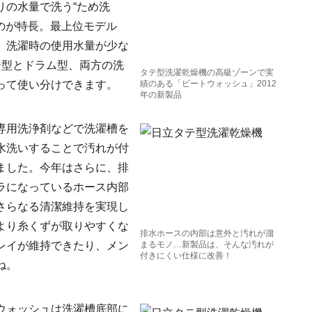
りの水量で洗う“ため洗
るのが特長。最上位モデル
、洗濯時の使用水量が少な
テ型とドラム型、両方の洗
タテ型洗濯乾燥機の高級ゾーンで実
って使い分けできます。
績のある「ビートウォッシュ」2012
年の新製品
専用洗浄剤などで洗濯槽を
水洗いすることで汚れが付
ました。今年はさらに、排
ラになっているホース内部
さらなる清潔維持を実現し
より糸くずが取りやすくな
排水ホースの内部は意外と汚れが溜
レイが維持できたり、メン
まるモノ…新製品は、そんな汚れが
付きにくい仕様に改善！
ね。
ウォッシュは洗濯槽底部に