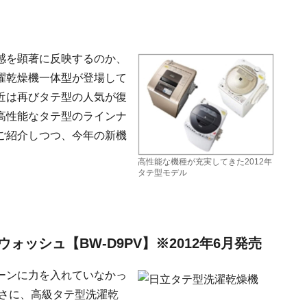
感を顕著に反映するのか、
濯乾燥機一体型が登場して
近は再びタテ型の人気が復
高性能なタテ型のラインナ
ご紹介しつつ、今年の新機
高性能な機種が充実してきた2012年
タテ型モデル
ッシュ【BW-D9PV】※2012年6月発売
ーンに力を入れていなかっ
まさに、高級タテ型洗濯乾