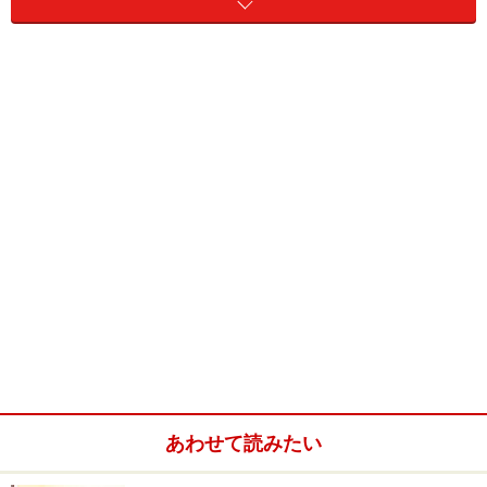
エッセイマンガ 高野優の空飛ぶベビーカー
Amazonで見る
高野優のワンダホ母子手帳 (エッセイマンガミラクル
シリーズ)
あわせて読みたい