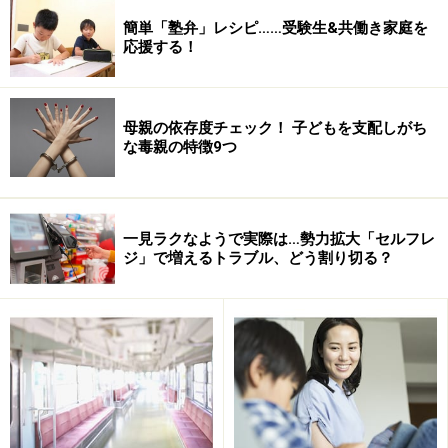
簡単「塾弁」レシピ……受験生&共働き家庭を
応援する！
母親の依存度チェック！ 子どもを支配しがち
な毒親の特徴9つ
Amazonで見る
一見ラクなようで実際は…勢力拡大「セルフレ
※記事内容は執筆時点のものです。最新の内容をご確認くださ
ジ」で増えるトラブル、どう割り切る？
い。
【編集部おすすめの購入サイト】
Amazonで子育ての書籍をチェック！
楽天市場で子育て関連の書籍をチェック！