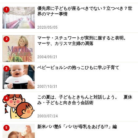
優先席に子どもが座るべきでない？立つべき？世
1
界のマナー事情
2020/05/05
マーサ・スチュワートが実刑に服すると表明。
2
マーサ、カリスマ主婦の凋落
2004/09/21
ベビービョルンの抱っこひもに学ぶ子育て
3
2007/10/31
この夏は、子どもときちんと対話しよう。 夏休
4
み・子どもと向き合う会話術
2003/07/24
新米パパ塾5「パパが母乳をあげる!?」編
5