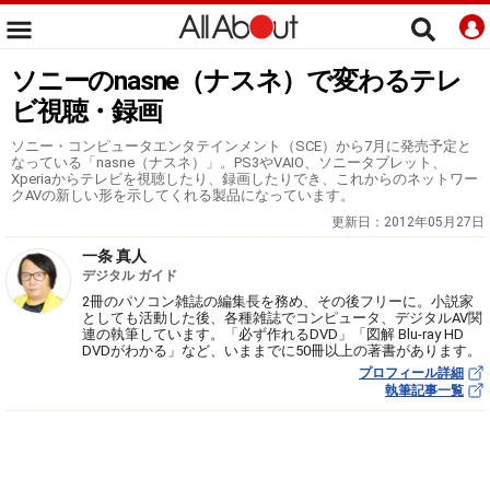
ソニーのnasne（ナスネ）で変わるテレ
ビ視聴・録画
ソニー・コンピュータエンタテインメント（SCE）から7月に発売予定と
なっている「nasne（ナスネ）」。PS3やVAIO、ソニータブレット、
Xperiaからテレビを視聴したり、録画したりでき、これからのネットワー
クAVの新しい形を示してくれる製品になっています。
更新日：
2012年05月27日
一条 真人
デジタル ガイド
2冊のパソコン雑誌の編集長を務め、その後フリーに。小説家
としても活動した後、各種雑誌でコンピュータ、デジタルAV関
連の執筆しています。「必ず作れるDVD」「図解 Blu-ray HD
DVDがわかる」など、いままでに50冊以上の著書があります。
プロフィール詳細
執筆記事一覧