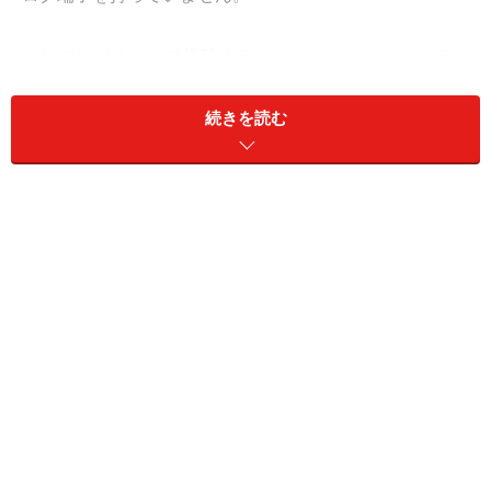
それではどうやって視聴するのかというと、ネットワー
ク経由でPS3やVAIO、Sony Tablet、Xperiaなどの同社
Android端末からアクセスして視聴します。
続きを読む
またnasneは同時に2つの機器での視聴が可能です。同じ
録画を2台から同時アクセスして視聴できるので、家庭
内で二人が同時に同じ番組を見たい場合でも対応できて
便利です。
そして、nasneにアクセスする機器によって使える機能
が変わるのがnasneの特徴です。
次のページから、nasneにアクセスする機器ごとに、機
能などを解説していきます。