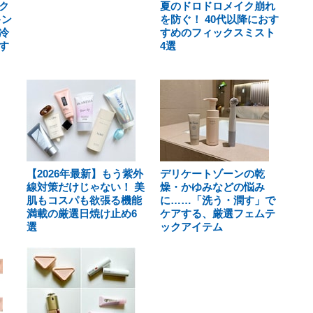
ク
夏のドロドロメイク崩れ
キン
を防ぐ！ 40代以降におす
冷
すめのフィックスミスト
す
4選
【2026年最新】もう紫外
デリケートゾーンの乾
線対策だけじゃない！ 美
燥・かゆみなどの悩み
肌もコスパも欲張る機能
に……「洗う・潤す」で
満載の厳選日焼け止め6
ケアする、厳選フェムテ
選
ックアイテム