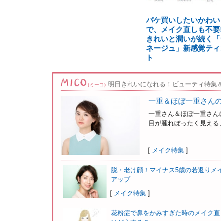
パケ買いしたいかわい
で、メイク直しも不要!
きれいと潤いが続く「
ネージュ」新感覚ティ
ト
明日きれいになれる！ビューティ特集
(ミーコ)
一重＆ほぼ一重さん
一重さん＆ほぼ一重さん
目が腫れぼったく見える、
[
メイク特集
]
脱・老け顔！マイナス5歳の若返りメ
アップ
[
メイク特集
]
花粉症で鼻をかみすぎた時のメイク直