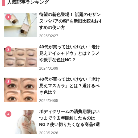
人気記事ランキング
待望の新色登場！ 話題のセザン
1
ヌ“ババアの粉”を新旧比較&おす
すめの使い方
2026/02/27
40代が買ってはいけない「老け
2
見えアイシャドウ」とは？ラメ
や派手な色はNG？
2024/01/09
40代が買ってはいけない「老け
3
見えマスカラ」とは？避けるべ
き色は？
2024/04/05
ボディクリームの消費期限はい
4
つまで？去年開封したものは
NG？使い切りたくなる商品4選
2023/12/26