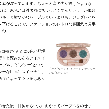
ロ感が漂っています。ちょっと肩の力が抜けたような、
えば、原色とは対照的にちょっとくすんだカラーが似合
パキッと鮮やかなパープルというよりも、少しグレイを
を下げることで、ファッションのレトロな雰囲気と見事
よね。
夏に向けて新たに6色が登場
行きと深みのあるアイメイ
ープル。“ジプシー”という
右のグリーンもリゾートファッショ
シーな目元にスイッチしま
ンに似合います。
角度によってツヤ感もあり
のせた後、目尻から中央に向かってパープルをのせま