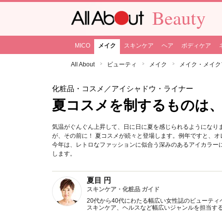
Beauty
MICO
メイク
スキンケア
ヘア
ボディケア
All About
ビューティ
メイク
メイク・メイク
化粧品・コスメ
／アイシャドウ・ライナー
夏コスメを制するものは
気温がぐんぐん上昇して、日に日に夏を感じられるようになり
が、その前に！ 夏コスメが続々と登場します。例年ですと、
今年は、レトロなファッションに似合う深みのあるアイカラー
します。
夏目 円
スキンケア・化粧品 ガイド
20代から40代にわたる幅広い女性誌のビューテ
スキンケア、ヘルスなど幅広いジャンルを担当す