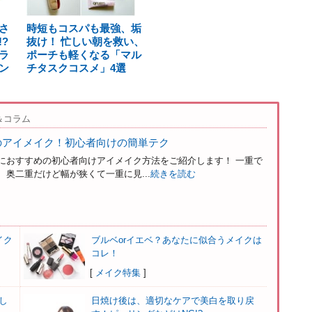
さ
時短もコスパも最強、垢
?
抜け！ 忙しい朝を救い、
ラ
ポーチも軽くなる「マル
ン
チタスクコスメ」4選
＆コラム
のアイメイク！初心者向けの簡単テク
におすすめの初心者向けアイメイク方法をご紹介します！ 一重で
奥二重だけど幅が狭くて一重に見...
続きを読む
イク
ブルベorイエベ？あなたに似合うメイクは
コレ！
[
メイク特集
]
し
日焼け後は、適切なケアで美白を取り戻