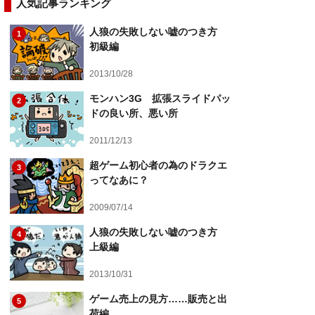
人気記事ランキング
人狼の失敗しない嘘のつき方
1
初級編
2013/10/28
モンハン3G 拡張スライドパッ
2
ドの良い所、悪い所
2011/12/13
超ゲーム初心者の為のドラクエ
3
ってなあに？
2009/07/14
人狼の失敗しない嘘のつき方
4
上級編
2013/10/31
ゲーム売上の見方……販売と出
5
荷編