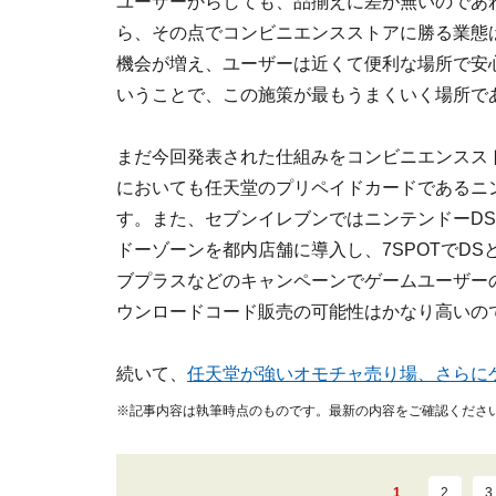
ユーザーからしても、品揃えに差が無いのであ
ら、その点でコンビニエンスストアに勝る業態
機会が増え、ユーザーは近くて便利な場所で安
いうことで、この施策が最もうまくいく場所で
まだ今回発表された仕組みをコンビニエンスス
においても任天堂のプリペイドカードであるニ
す。また、セブンイレブンではニンテンドーDS
ドーゾーンを都内店舗に導入し、7SPOTでDS
ブプラスなどのキャンペーンでゲームユーザー
ウンロードコード販売の可能性はかなり高いの
続いて、
任天堂が強いオモチャ売り場、さらに
※記事内容は執筆時点のものです。最新の内容をご確認くださ
1
2
3