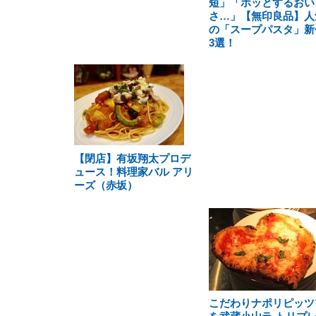
短」「ホッとするおい
さ…」【無印良品】人
の「スープパスタ」新
3選！
【閉店】有坂翔太プロデ
ュース！料理家バル アリ
ーズ（赤坂）
こだわりナポリピッツ