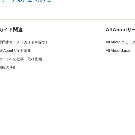
レッ
ア ルナ エ ドルチェ」
ガイド関連
All Abou
専門家サーチ（ガイドを探す）
All About ニュー
All Aboutガイド募集
All About Japan
ガイドへの仕事・取材依頼
国民の決断