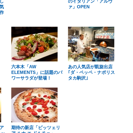
し
のイタリアン「アルヴ
気
ァ」OPEN
作
六本木「AW
あの人気店が凱旋出店
ELEMENTS」に話題のパ
｢ダ・ペッペ・ナポリス
ワーサラダが登場！
タカ駒沢｣
ア
期待の新店「ピッツェリ