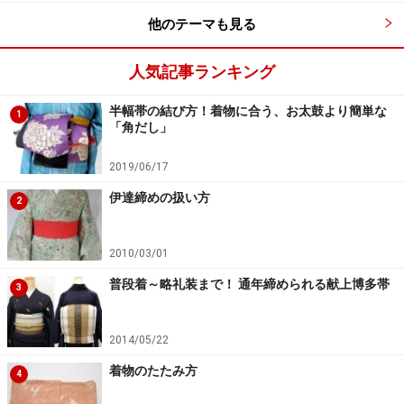
※記事内容は執筆時点のものです。最新の内容をご確認くださ
他のテーマも見る
い。
人気記事ランキング
次のページへ
1
/
2
半幅帯の結び方！着物に合う、お太鼓より簡単な
1
「角だし」
2019/06/17
伊達締めの扱い方
2
2010/03/01
普段着～略礼装まで！ 通年締められる献上博多帯
3
2014/05/22
着物のたたみ方
4