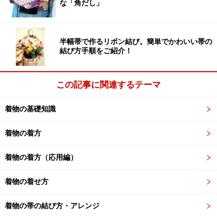
な「角だし」
喪服
現在は縮緬の生地が主流ですが、以前は関東では羽二
重、関西では縮緬を好んで使用していました。また、喪
半幅帯で作るリボン結び。簡単でかわいい帯の
結び方手順をご紹介！
服と言えば黒い生地に五つ紋付ですが（「
喪服の着方
」
参照）、ひとくちに「黒」といってもその染色方法によ
って微妙に「色の深み」や「やわらかさ」などに特徴が
この記事に関連するテーマ
あるものです。例えば関西は紅を染めてから黒を染める
着物の基礎知識
「紅下染め」、関東は藍を染めてから黒を染める「藍下
染め」が主流で、どちらかといえば関西はやわらかさ、
着物の着方
そして関東はスッキリとした色合いが好まれていまし
た。現在では草木染め、泥染めなど多くの染色法が用い
着物の着方（応用編）
られるようになっており、この限りではなくなってきて
いるようです。
着物の着せ方
着物の帯の結び方・アレンジ