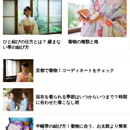
左は関西衿、右は関東衿 ※クリックで拡大します
襦袢にも「関西衿」と「関東衿」があります。大きな特
徴として「関西衿」は、普段私達がよく目にする襦袢の
ように、衽（おくみ）の部分があって別衿がついていま
ひと結びの仕方とは？ 緩まな
着物の種類と格
す（「
着物の名称
」参照）。一方「関東衿」は、「通し
い帯の結び方
衿」と言われる衿が裾まで通じていて、主に男性用の長
襦袢に用いられる形です。どちらが良いということはあ
りませんが、「関西衿」は衿が合わせやすい、「関東
京都で着物！コーディネートをチェック
衿」は衽の部分がないだけ着た時に身幅が必要以上に余
らずスッキリと着られるという特徴があります。好みに
よって、自分の着やすい方を選んでみるのも良いかもし
浴衣を着られる季節はいつからいつまで？時期
れません。
に合わせた着こなし術
半幅帯の結び方！着物に合う、お太鼓より簡単