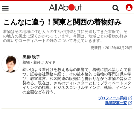
こんなに違う！関東と関西の着物好み
着物はその地域に住む人々の生活や慣習と共に発達してきた衣服で、そ
の地方の風土に深くかかわっています。今回は、地域ごとの着物の好み
の違いやコーディネートの好みについて考えていきます。
更新日：
2012年03月28日
黒柳 聡子
着物・着付け ガイド
幼い頃より着付けを教える母の影響で、着物に慣れ親しんで育
つ。証券会社勤務を経て、その後本格的に着物の専門知識を学
び、教室運営、和装関連の販売にも携わりながら着物の普及に
努める。現在は、きものディレクターとしてプライベートスタ
イリングの指導、ビジネスコンサルティング、執筆、イベント
の企画などを行う。
プロフィール詳細
執筆記事一覧