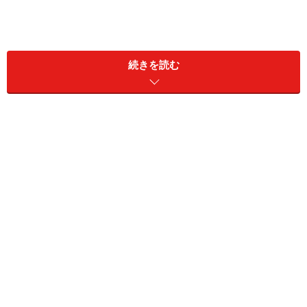
続きを読む
帯を結ぶ際、柄や色の出具合によって巻き方を変えた経
験はありませんか？ 体を軸にして時計回りに巻くのを
「関東巻き」、反時計回りに巻くのを「関西巻き」と呼
ぶことが多いのですが、その理由には様々な説がありま
す。まず関西は公家文化が中心だったため、お付きの人
に巻いてもらうということが多く、巻く人が右ききで巻
きやすいようにそうなったという説。関東では武士文化
だったため、刀を差す時に引っかからないようにするた
めにこの巻き方をしていたのが庶民に広がったという説
などが、主な理由とされています。