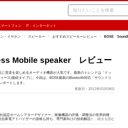
スマートフォン
IT・インターネット
ホン・イヤホン
スピーカー
おすすめスピーカーレビュー
BOSE SoundL
ess Mobile speaker レビュー
身近に音楽を楽しめるオーディオ機器が人気です。最新のトレンドは「ドッ
ゥース)接続タイプに。今回は、BOSE最新のBluetooth対応「サウンドリ
てレポートします。
更新日：2012年03月09日
HX社認定ホームシアターデザイナー。映像機器の評価・調整法の世界的権
得。総合家電アドバイザーの資格も持ち、専門家向けの技術解説から一般ユーザ
...続きを読む
行っている。