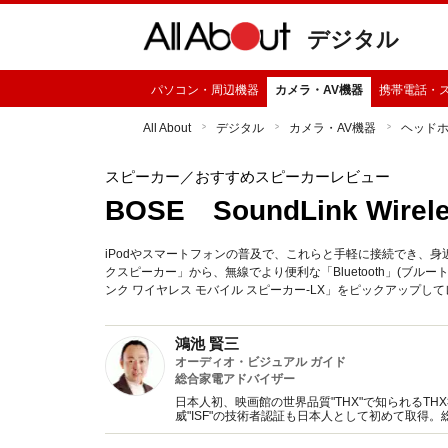
デジタル
パソコン・周辺機器
カメラ・AV機器
携帯電話・
All About
デジタル
カメラ・AV機器
ヘッド
スピーカー
／おすすめスピーカーレビュー
BOSE SoundLink Wirel
iPodやスマートフォンの普及で、これらと手軽に接続でき、
クスピーカー」から、無線でより便利な「Bluetooth」(ブルート
ンク ワイヤレス モバイル スピーカー-LX」をピックアップし
鴻池 賢三
オーディオ・ビジュアル ガイド
総合家電アドバイザー
日本人初、映画館の世界品質"THX"で知られるT
威"ISF"の技術者認証も日本人として初めて取
ーへのライフスタイル提案まで幅広い情報発信を