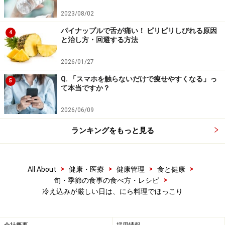
2023/08/02
パイナップルで舌が痛い！ ピリピリしびれる原因
4
と治し方・回避する方法
2026/01/27
Q. 「スマホを触らないだけで痩せやすくなる」っ
5
て本当ですか？
2026/06/09
ランキングをもっと見る
>
>
>
>
All About
健康・医療
健康管理
食と健康
>
旬・季節の食事の食べ方・レシピ
冷え込みが厳しい日は、にら料理でほっこり