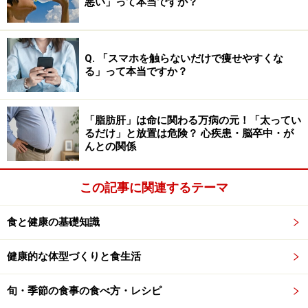
悪い」って本当ですか？
次のページへ
1
/
3
Q. 「スマホを触らないだけで痩せやすくな
る」って本当ですか？
「脂肪肝」は命に関わる万病の元！「太ってい
るだけ」と放置は危険？ 心疾患・脳卒中・が
んとの関係
この記事に関連するテーマ
食と健康の基礎知識
健康的な体型づくりと食生活
旬・季節の食事の食べ方・レシピ