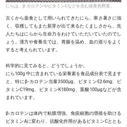
にらは、β-カロテンやビタミンCなどを含む緑黄色野菜。
古くから薬食として用いられてきたにら。寒さ暑さに強
く、収穫してもまた新芽が出て来るたくましさから、先
人たちはにらから生命力をわけていただいていたのでし
ょう。漢方や食養生では、胃腸を温め、血の巡りをよく
すると考えられています。
科学的に見てみると、どうでしょうか。
にら100g 中に含まれている栄養素を食品成分表で見ます
と、特にβ-カロテン当量3500μg、ビタミンE2.6mg、ビ
タミンC19mg、ビタミンK180mg、葉酸100μgなどが含
まれています。
β-カロテンは体内で粘膜増強、免疫細胞の増殖を助ける
ビタミンAに変わり、抗酸化作用があるビタミンCととも