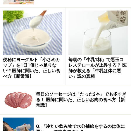
るという研究報告もありました。また高知県の研究室で
は、にらに含まれている成分中に高い抗ピロリ菌活性を
見出し、その活性の特徴や関与成分の解明に取り組まれ
ています。まだまだ食品の機能性については、これから
様々なことが明らかになってくるのではないでしょう
か。
便秘にヨーグルト「小さめカ
毎朝の「牛乳1杯」で悪玉コ
ップ」を1日1個じゃ足りな
レステロールが上昇する？ 医
※記事内容は執筆時点のものです。最新の内容をご確認くださ
い!? 医師に聞いた、正しい食
師が教える「牛乳は体に悪
い。
べ方【新常識】
い」説の真相
※当サイトにおける医師・医療従事者等による情報の提供は、診
断・治療行為ではありません。診断・治療を必要とする方は、適
切な医療機関での受診をおすすめいたします。記事内容は執筆者
毎日のソーセージは「たった2本」でも多すぎ
個人の見解によるものであり、全ての方への有効性を保証するも
る！ 医師に聞いた、正しいお肉の食べ方【新
のではありません。当サイトで提供する情報に基づいて被ったい
かなる損害についても、当社、各ガイド、その他当社と契約した
常識】
情報提供者は一切の責任を負いかねます。
免責事項
Q. 「冷たい飲み物で水分補給をするのは体に