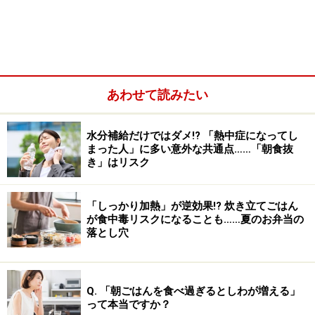
行を良くすることから体を温めると考えられ、昔から風
邪や冷えからくる腹痛など時に「にら粥」が食べられて
いたのも理にかなっているようです。
あわせて読みたい
またアリシンは、消化液の分泌を促して消化をサポート
する働きや、抗菌作用などもあると考えられています。
ただし、これらの作用については、まだまだ研究されて
水分補給だけではダメ!? 「熱中症になってし
まった人」に多い意外な共通点……「朝食抜
いる段階です。
き」はリスク
中国などでは、にらを3000年以上前から利用されていた
「しっかり加熱」が逆効果!? 炊き立てごはん
歴史のある野菜です。にらの葉だけでなく種子も「韮
が食中毒リスクになることも……夏のお弁当の
子」という生薬で、より強い作用があるとされていま
落とし穴
す。
近年、にらの種子からの抽出エキスの機能性について、
Q. 「朝ごはんを食べ過ぎるとしわが増える」
って本当ですか？
抗疲労作用，抗老化、免疫力向上などの作用が期待でき