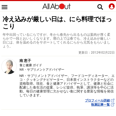
冷え込みが厳しい日は、にら料理でほっ
こり
年中出回っているにらですが、冬から春先から出るものは葉肉が厚く柔
らかで一段とおいしくなります。暦の上では春でも、冷え込みが厳しい
日には、体を温めるのをサポートしてくれるにらから元気をもらいまし
ょう。
更新日：
2012年02月22日
南 恵子
食と健康 ガイド
NR・サプリメントアドバイザー
NR・サプリメントアドバイザー、フードコーディネーター、エ
コ・クッキングナビゲーター、日本茶インストラクターなどの
資格取得。現在、食と健康アドバイザーとして、健康と社会に
配慮した食生活の提案、レシピ提供、執筆、講演等を中心に活
動。毎日の健康管理に欠かせない食に関する豊富な情報を発信
していきます。
プロフィール詳細
執筆記事一覧