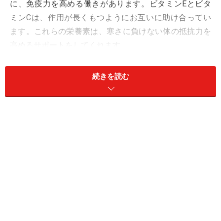
に、免疫力を高める働きがあります。ビタミンEとビタ
ミンCは、作用が長くもつようにお互いに助け合ってい
ます。これらの栄養素は、寒さに負けない体の抵抗力を
高めるサポートをしてくれます。
またミネラルでは、カルシウムは48mgは、ほうれんそう
続きを読む
並(49mg)に含まれ、カリウム510mg、鉄、亜鉛などの
他、抗酸化作用のあるセレンというミネラルも含んでい
ます。
元気の素は、独特の香りの成分
にらといえば独特のにおいが特徴ですが、その成分はア
リシンという硫化アリル。アリシンは、糖質の代謝に欠
かせないビタミンB1の吸収や、体内での残存率を高める
働きがあり、糖質のエネルギー代謝を促します。また血