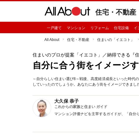
住宅・不動産
一戸建て
マンション
リフォーム
住宅設備
イ
All About
住宅・不動産
住まいの「イエコト」
住まいのプロが提案「イエコト」
／納得できる『
自分に合う街をイメージす
～自分らしい住まい選び8～戦後、高度経済成長といった時代
していったのでしょうか。あなたにあう街をイメージできまし
大久保 恭子
これからの家族と住まい ガイド
マンション評価ナビを主宰するガイドが、「自分