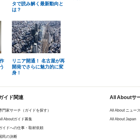
タで読み解く最新動向と
は？
作
リニア開通！ 名古屋が再
う
開発でさらに魅力的に変
身！
ガイド関連
All Abou
専門家サーチ（ガイドを探す）
All About ニュー
All Aboutガイド募集
All About Japan
ガイドへの仕事・取材依頼
国民の決断