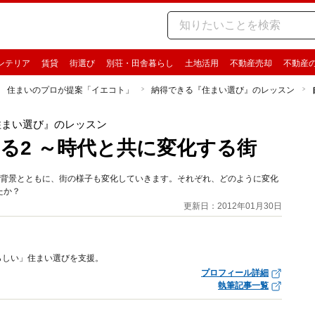
ンテリア
賃貸
街選び
別荘・田舎暮らし
土地活用
不動産売却
不動産
住まいのプロが提案「イエコト」
納得できる『住まい選び』のレッスン
住まい選び』のレッスン
る2 ～時代と共に変化する街
の背景とともに、街の様子も変化していきます。それぞれ、どのように変化
たか？
更新日：2012年01月30日
らしい」住まい選びを支援。
プロフィール詳細
執筆記事一覧