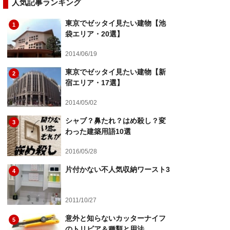
人気記事ランキング
東京でゼッタイ見たい建物【池
1
袋エリア・20選】
2014/06/19
東京でゼッタイ見たい建物【新
2
宿エリア・17選】
2014/05/02
シャブ？鼻たれ？はめ殺し？変
3
わった建築用語10選
2016/05/28
片付かない不人気収納ワースト3
4
2011/10/27
意外と知らないカッターナイフ
5
のトリビア＆種類と用法