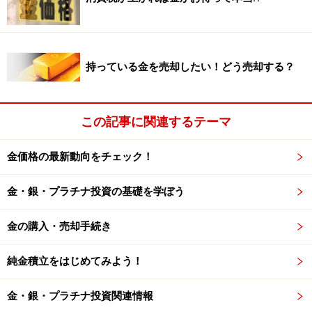
（参考）
金の取引単位 国際価格トロイオンス・国内価格
グラム
持っている金を売却したい！どう売却する？
そして金の国内価格は常に為替相場の影響を受けて変動
しています。
この記事に関連するテーマ
金の国内価格は、ドル円相場がドル高に動けば値上がり
金価格の最新動向をチェック！
しますが、ドル円相場が円高に動けば値下がりすること
金・銀・プラチナ投資の基礎を学ぼう
になります。つまり、金の国内価格は、金価格の変動に
加え、為替相場の影響も受けて変動します。金価格に加
金の購入・売却手続き
えて、為替相場の動向にも注意しましょう。
純金積立をはじめてみよう！
（参考）
何の影響を受ける？ 金価格の決まり方
金・銀・プラチナ投資関連情報