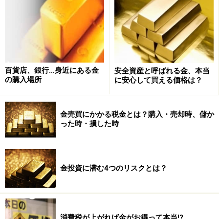
百貨店、銀行…身近にある金
安全資産と呼ばれる金、本当
の購入場所
に安心して買える価格は？
金という現物があるから損をしないと思い込むことは危
金売買にかかる税金とは？購入・売却時、儲か
険です。価格がどのように変動しているのかを日々注目
った時・損した時
して、購入時期を考えることが大切です。
金投資に潜む4つのリスクとは？
金投資のリスク2：為替の変動
金の国際価格は、ドル建てで表示されています。そのた
め、金の国内価格は、その時のドル円相場で円に換算し
消費税が上がれば金がお得って本当!?
たものとなります。