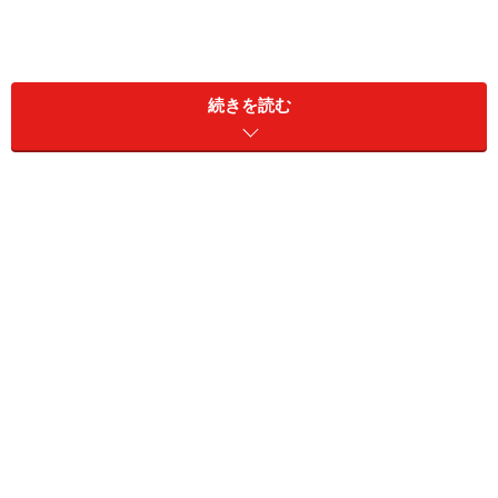
続きを読む
金投資で考えられる主なリスクとしては、次の4つが考
えられます。順番に見ていきましょう。
金価格の変動リスク
為替変動リスク