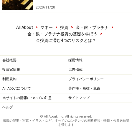
2020/11/20
>
>
>
>
All About
マネー
投資
金・銀・プラチナ
>
金・銀・プラチナ投資の基礎を学ぼう
金投資に潜む4つのリスクとは？
金投資のリスク4：盗難
会社概要
採用情報
金（延べ棒）を購入するとなると、少量を購入すると手
数料がかさみますので、ある程度まとまった量の購入を
投資家情報
広告掲載
検討する人が多いかもしれません。しかし、金を自宅で
利用規約
プライバシーポリシー
保管するとると盗難に備えておかなければなりません。
All Aboutについて
著作権・商標・免責
多少費用が発生しても、安全な保管方法を検討しておい
当サイトの情報についての注意
サイトマップ
た方が良いでしょう。
ヘルプ
© All About, Inc. All rights reserved.
金という現物があるので、金投資に安心感を感じる人も
掲載の記事・写真・イラストなど、すべてのコンテンツの無断複写・転載・公衆送信等
を禁じます
多いかもしれません。しかし、これらのリスクが常に存