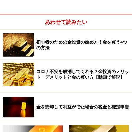
金利上昇リスク
盗難リスク
あわせて読みたい
金投資のリスク1：金価格の変動
初心者のための金投資の始め方！金を買う4つ
の方法
金の価格は、日々変動しています。金価格がどのくらい
まで値上がりするのかは誰にもわかりません。今後更に
価格が上昇するのであれば、いつ買っても儲かる確率が
コロナ不安を解消してくれる？金投資のメリッ
高いでしよう。購入したタイミング次第では、損失を被
ト・デメリットと金の買い方【動画で解説】
る恐れがあります。
金を売却して利益がでた場合の税金と確定申告