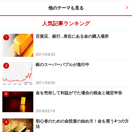
金投資のリスク3：金利の上昇
他のテーマも見る
銀行預金等と異なり、金には金利がつきません。現在の
人気記事ランキング
ように低金利の時には、金利が受け取れないことはあま
り気になりません。しかし、金利が上昇して高金利にな
百貨店、銀行…身近にある金の購入場所
1
った場合には、金利を受け取れる商品の方が魅力的にな
りますので、その点はリスクと考えられるでしょう。
2017/04/23
銀のスーパーバブルが進行中
2
一方、物価が上昇した場合には、通貨の価値が下がりま
すので、金等の物が買われる傾向にはあります。
2011/04/25
金を売却して利益がでた場合の税金と確定申告
3
2018/02/19
初心者のための金投資の始め方！金を買う4つの方
4
法