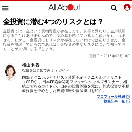
金投資に潜む4つのリスクとは？
金投資では、金という実物資産が存在します。株等と異なり、金が紙屑
になることはありませんので、安心感を感じている人も多いかもしれま
せん。しかし、金投資にもリスクが存在しないわけではありません。金
投資を検討しているのであれば、金投資の主なリスクについて知ってお
くことが大切になるでしょう。
更新日：
2015年03月10日
横山 利香
投資をはじめてみよう ガイド
国際テクニカルアナリスト連盟認定テクニカルアナリスト
（CFTe）、日本FP協会認定ファイナンシャルプランナー、相
続士であるガイドが、自身の投資体験を元に、株式投資や不動
産投資を中心とした投資情報や資産運用を紹介。
プロフィール詳細
執筆記事一覧