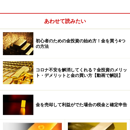
金の税金はどうなる？
あわせて読みたい
金の売却で利益が出た場合ですが、通常は譲渡所得とな
って総合課税が行われます。そして、他の譲渡所得と合
初心者のための金投資の始め方！金を買う4つ
の方法
わせて、年間50万円までの特別控除を受けられます。た
だ、売却を頻繁に行わない場合は、継続取引には当たら
ないという判断から、保有期間（5年以内か5年超か）に
コロナ不安を解消してくれる？金投資のメリッ
応じて、「短期譲渡所得」か「長期譲渡所得」かに区分
ト・デメリットと金の買い方【動画で解説】
されます。
金を売却して利益がでた場合の税金と確定申告