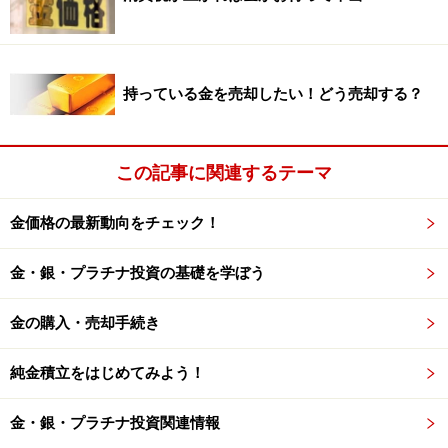
※記事内容は執筆時点のものです。最新の内容をご確認くださ
い。
持っている金を売却したい！どう売却する？
本記事の内容は一般的な情報提供を目的としており、特定の金融
商品や投資行動を推奨するものではありません。
投資や資産運用に関する最終的なご判断はご自身の責任において
行ってください。
この記事に関連するテーマ
掲載情報の正確性・完全性については十分に配慮しております
が、その内容を保証するものではなく、これに基づく損失・損害
などについて当社は一切の責任を負いません。
金価格の最新動向をチェック！
最新の情報や詳細については、必ず各金融機関やサービス提供者
の公式情報をご確認ください。
金・銀・プラチナ投資の基礎を学ぼう
【編集部からのお知らせ】
・「家計」について、
アンケート（2026/8/31まで）
を実施
金の購入・売却手続き
中です！
※抽選で20名にAmazonギフト券1000円分プレゼント
純金積立をはじめてみよう！
※謝礼付きの限定アンケートやモニター企画に参加が可能に
なります
金・銀・プラチナ投資関連情報