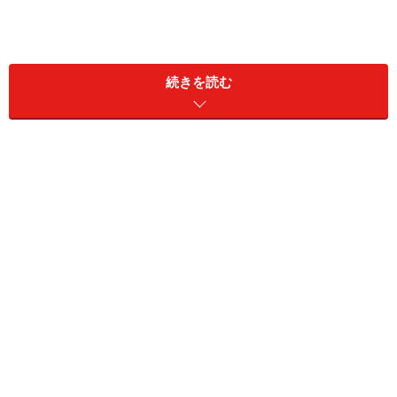
続きを読む
そして、売却する業者が決まったら、全部売却するの
か、それとも部分的に売却するのか、金をどの程度（重
さ）売却するのか決めましょう。というのも、売却する
金の重さによって売却の際に支払う手数料が異なります
ので、事前にいくらなのか確認しておきましょう。
なお、売却の際には身分証明書が必要になります。忘れ
ないようにしましょう。