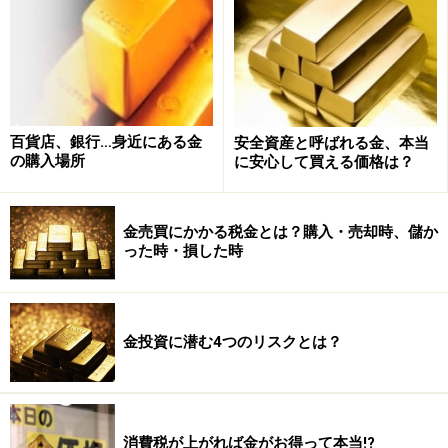
百貨店、銀行…身近にある金
安全資産と呼ばれる金、本当
の購入場所
に安心して買える価格は？
また、個人が営利目的に継続的に金の売買を行っている
場合は、一般的に「雑所得」として扱われます。
金売買にかかる税金とは？購入・売却時、儲か
った時・損した時
個別のケースに応じた所得の種類等の判断は税務署で行
なっています。詳しくは国税庁ホームページや近くの税
務署に確認するとよいでしょう。
金投資に潜む4つのリスクとは？
純金積立の解約については、「純金積立で積み立てた
金。どう売却する？」を参考にして下さい
消費税が上がれば金がお得って本当!?