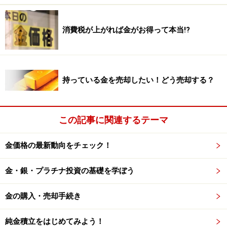
1978年～2020年までの金価格のチャート。長期で見ても上
昇している（三菱マテリアルHPより）
消費税が上がれば金がお得って本当!?
金を保有するメリット・デメリットとは？
持っている金を売却したい！どう売却する？
「人類共通の財産として数千年にわたって保有されてき
た金は、紙幣と違ってそれ自体が価値を持つ貴重な存在
この記事に関連するテーマ
です。そのためコロナウイルスの蔓延で現在のように経
済活動が停滞すると、世界の投資家は安全資産として金
金価格の最新動向をチェック！
を買っておこうという動きになります」と、現在の金を
取り巻く状況を説明してくれたのは田中貴金属工業・広
金・銀・プラチナ投資の基礎を学ぼう
報の小柴恭平さん。
金の購入・売却手続き
金の保有には、①経済危機やテロなどさまざまなリスク
に備えられる、②生産にコストがかかるため下値が一定
純金積立をはじめてみよう！