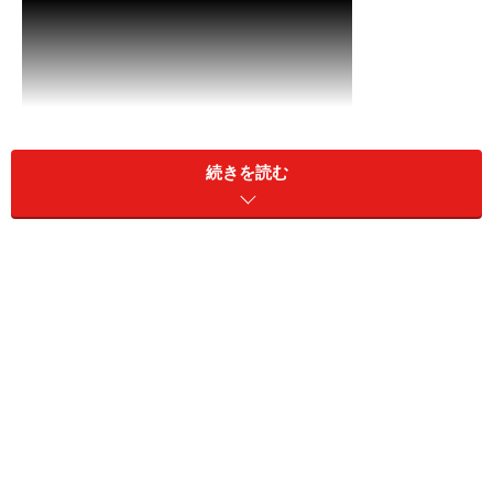
続きを読む
希少価値が高い金。現物価格は急騰してい
る
自然界に単体として存在するため鉄などのように精錬の
必要がないので、有史以前から人類が貴重な金属として
利用してきた金。そのもの自体に価値がある実物資産
で、「モノ」でありながら「世界に通用する資産」とし
て評価されてきました。しかも、これまでに採掘された
総量は、約19万トン＝国際基準プールの約4杯分といわ
れる限られた資産。そのため、コロナ禍に見舞われて現
在のように将来が不透明な時代は注目される投資対象と