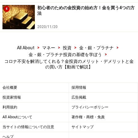
め、ポートフォリオに組み入れると分散効果が期待でき
初心者のための金投資の始め方！金を買う4つの方
4
法
投資効率が改善するといわれます。しかし現在のような
上昇相場の中で、投資初心者が買いどきを見極めるのは
2020/11/20
難しそう。そこで、選択肢になるのが『純金積立』で
す。
>
>
>
>
All About
マネー
投資
金・銀・プラチナ
>
金・銀・プラチナ投資の基礎を学ぼう
「いつが買いどきかわからないというお客さまには、純
コロナ不安を解消してくれる？金投資のメリット・デメリットと金
の買い方【動画で解説】
金積立をおすすめしています。一定額ずつ定期的に購入
すると、価格が高い時は少なく、安い時は多く買い付け
るため、ドルコスト平均法が効いて買い付け単価を平準
会社概要
採用情報
化することができます。また一度に購入すると高値づか
投資家情報
広告掲載
みをしてしまう可能性がありますが、積み立てならば時
利用規約
プライバシーポリシー
間分散によるリスク軽減効果も期待できます」と小柴さ
All Aboutについて
著作権・商標・免責
ん。
当サイトの情報についての注意
サイトマップ
純金積立とは、毎月定額の金を自動的に購入する仕組
ヘルプ