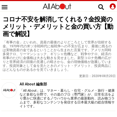
コロナ不安を解消してくれる？金投資の
メリット・デメリットと金の買い方【動
画で解説】
「有事の金」といわれ、資産の最後のよりどころとして世界が信頼する
金。1970年代の米ソ冷戦時代に核戦争への不安が広まり、最後に残るの
は実物資産の金であるということから生まれた言葉です。アメリカ同時
多発テロ、リーマンショック、ギリシャ危機など、戦争やテロ、経済の
有事のたびに金価格は大きな動きを見せました。新型コロナ危機の広が
りと世界経済の回復の見通しの暗さから、金の現物価格が急騰していま
す。投資対象として金を見たときのメリット・デメリット、投資商品に
はどんなものがあるかを見ていきましょう。
更新日：
2020年08月20日
All About 編集部
「All About」は、マネー・暮らし・住宅・グルメ・旅行・健康
など多彩な分野で、その道のプロ（専門家）が、日常生活をよ
り豊かに快適にするノウハウから業界の最新動向、読み物コラ
ムまで、多彩なコンテンツを発信する日本最大級の総合情報サ
イトです。