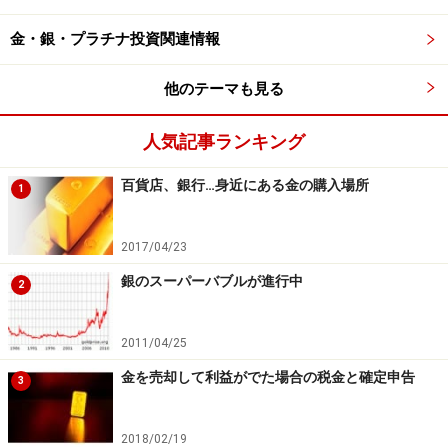
に保たれる、③通貨と違い国の信用リスクがない、④株
金・銀・プラチナ投資関連情報
価や米ドルと逆の値動きをする傾向がある、⑤現物での
保有もできる、といったメリットがあります。その反対
他のテーマも見る
に、①保有することで利息や配当は得られない、②ドル
建ての資産なので円建ての国内価格に換算する場合はド
人気記事ランキング
ル円相場の影響を受ける、③現物は紛失や盗難の危険が
ある、といったデメリットがあります。
百貨店、銀行…身近にある金の購入場所
1
そんな投資対象としての金の特徴を踏まえたうえで、個
2017/04/23
人投資家はどんな商品で金を保有したらいいのでしょ
銀のスーパーバブルが進行中
2
う。
2011/04/25
金投資の王道はコツコツ続ける『純金積
金を売却して利益がでた場合の税金と確定申告
3
立』
2018/02/19
金は株式や外貨と異なりリスクが独立している資産のた