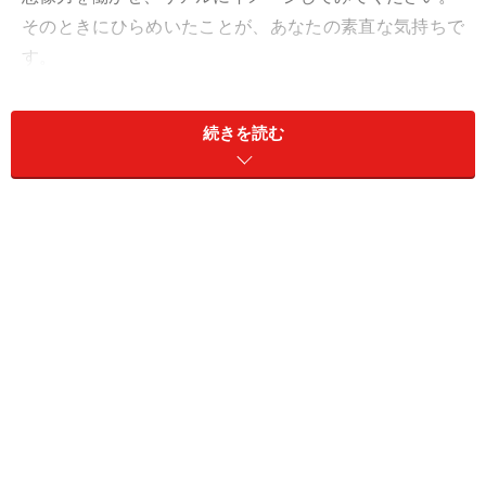
そのときにひらめいたことが、あなたの素直な気持ちで
す。
続きを読む
女性向け：３つの質問で彼に対する愛情が
わかる
隣で眠る彼の寝顔にウンザリしている自分。前はドキドキし
ていたのに。もう好きじゃないのかな……？
恋愛において迷いが生じる場面はたくさんあります。
恋人とケンカしてしまったとき、マンネリを感じたと
き、他に気になる男性が現れたとき……。