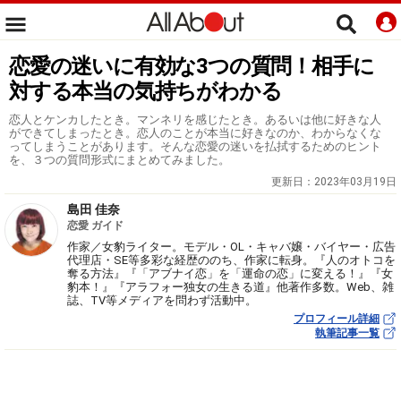
恋愛の迷いに有効な3つの質問！相手に
対する本当の気持ちがわかる
恋人とケンカしたとき。マンネリを感じたとき。あるいは他に好きな人
ができてしまったとき。恋人のことが本当に好きなのか、わからなくな
ってしまうことがあります。そんな恋愛の迷いを払拭するためのヒント
を、３つの質問形式にまとめてみました。
更新日：
2023年03月19日
島田 佳奈
恋愛 ガイド
作家／女豹ライター。モデル・OL・キャバ嬢・バイヤー・広告
代理店・SE等多彩な経歴ののち、作家に転身。『人のオトコを
奪る方法』『「アブナイ恋」を「運命の恋」に変える！』『女
豹本！』『アラフォー独女の生きる道』他著作多数。Web、雑
誌、TV等メディアを問わず活動中。
プロフィール詳細
執筆記事一覧