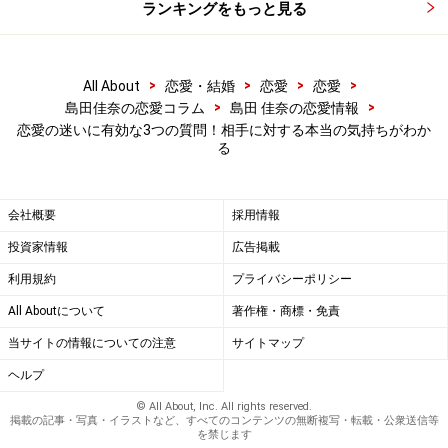
対象となる他の異性がいる場合を除く）。
ランキングをもっと見る
自分の気持ちに自信が持てなくなってしまったとき、以
>
>
>
>
All About
恋愛・結婚
恋愛
恋愛
下の質問を自分に問いかけてみてください。
>
>
島田佳奈の恋愛コラム
島田 佳奈の恋愛情報
おのずとあなたの中から答えが浮き彫りになるはず。
恋愛の迷いに有効な3つの質問！相手に対する本当の気持ちがわか
る
■もしも彼女が急に10kg太ってしまったら、あなたはど
うしますか？
会社概要
採用情報
「ダイエットに協力する」「健康であれば別に太っても
投資家情報
広告掲載
かまわない」など、今後の付き合いへの影響はないと捉
利用規約
プライバシーポリシー
えたあなたは、彼女の本質を愛しているといえるでしょ
All Aboutについて
著作権・商標・免責
う。
当サイトの情報についての注意
サイトマップ
逆に「幻滅する」というあなたは外見重視派。それが悪
ヘルプ
いわけではありませんが、内面との愛情バランスが偏り
© All About, Inc. All rights reserved.
掲載の記事・写真・イラストなど、すべてのコンテンツの無断複写・転載・公衆送信等
過ぎていると、経年変化とともに冷めてしまう恐れが。
を禁じます