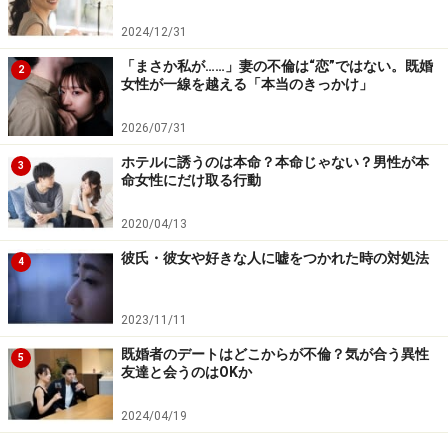
2024/12/31
男性向け：３つの質問で彼女に対する愛情
「まさか私が……」妻の不倫は“恋”ではない。既婚
2
がわかる
女性が一線を越える「本当のきっかけ」
2026/07/31
ホテルに誘うのは本命？本命じゃない？男性が本
3
命女性にだけ取る行動
彼女への愛情を再認識できたなら、次のステージへと進展さ
せるタイミングかもしれません。
2020/04/13
彼氏・彼女や好きな人に嘘をつかれた時の対処法
女性は男性との別れを意識する場面で迷うことが多いの
4
に対し、男性はその女性との結婚を意識したときに迷う
ことが多いようです。
2023/11/11
既婚者のデートはどこからが不倫？気が合う異性
5
逆に言えば、男性は交際中に彼女への愛情に迷うことは
友達と会うのはOKか
少ないのに対し、女性は彼との結婚を意識する段階で迷
2024/04/19
うことは少ないということでもあります（いずれも比較