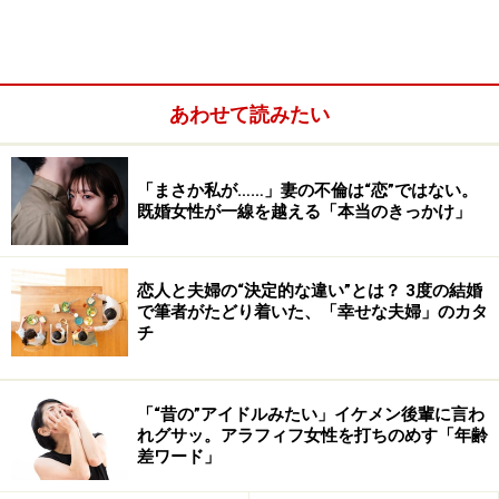
このまま交際を続けるべきか。別れたほうがいいのか。
以下の質問を自分に投げかけてみてください（男性は次
ページ）。
迷いに対する答えは、あなたの中にあります。
あわせて読みたい
■もしも彼が失業してしまったら、あなたはどうします
か？
「まさか私が……」妻の不倫は“恋”ではない。
既婚女性が一線を越える「本当のきっかけ」
将来を意識した付き合いをしているならば、彼の仕事は
少なからず気にするポイントです。特に収入面は、あな
たが彼を養えるほど稼いでいない限り無視できない問
恋人と夫婦の“決定的な違い”とは？ 3度の結婚
で筆者がたどり着いた、「幸せな夫婦」のカタ
題。
チ
「一時的であればかまわない」「転職が決まるまで経済
的に支えてもいい」と寛容に受けとめられるのであれ
ば、パートナーとして最適な相手といえるでしょう。
「“昔の”アイドルみたい」イケメン後輩に言わ
れグサッ。アラフィフ女性を打ちのめす「年齢
差ワード」
逆に「冷めるかも」と考えたあなたは危険信号。