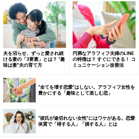
この先彼との結婚を考えるのであれば経済面はもちろん
重要ですが、彼の収入に依存するのは問題です。金の切
れ目が縁の切れ目になりかねません。
■もしもあなたが余命半年と宣告されたら、彼と今後ど
のように付き合いますか？
人間、健康で平穏なときは、当たり前のように身近にい
夫を沼らせ、ずっと愛され続
円満なアラフィフ夫婦のLINE
ける妻の「3要素」とは？ “趣
の特徴は？ すぐにできる！ コ
てくれる家族や恋人の大事さに気づかなくなってしまい
味は妻”夫の育て方
ミュニケーション改善法
がち。
今そばにいる恋人との残り時間を有意義に過ごし、最期
“全てを壊す恋愛”はしない。アラフィフ女性を
を見送ってもらうか。
豊かにする「趣味として楽しむ恋」
あるいは残り半年だからこそ、彼と過ごす時間を無駄だ
と別れを選んでしまうのか。
“彼氏が途切れない女性”にはワケがある。恋愛
想像の話です。相手にかける迷惑は考えず、自分の本音
体質で「得する人」「損する人」とは
と向きあってみてください。