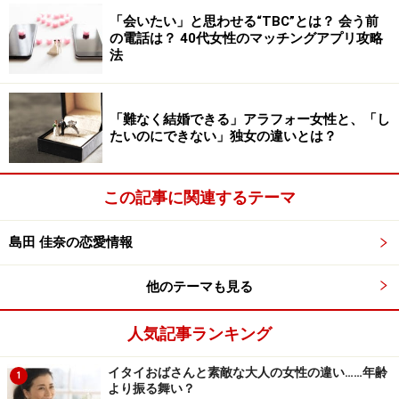
「会いたい」と思わせる“TBC”とは？ 会う前
■もしも彼が他の女性に心変わりしたと告白してきた
の電話は？ 40代女性のマッチングアプリ攻略
ら、あなたはどう思いますか？
法
平和過ぎるふたりの付き合いに、他の女性という第三者
が現れたら。
「難なく結婚できる」アラフォー女性と、「し
しかも浮気や三角関係ではなく心変わりとなれば、彼を
たいのにできない」独女の違いとは？
失ってしまうかもしれません。
この記事に関連するテーマ
彼の気持ちを取り戻すための計算は後回し。まずはあな
たの中に嫉妬心や動揺が起こったかを確かめて。逆に呆
島田 佳奈の恋愛情報
れて幻滅するような気持ちになったのであれば、潮時か
も。
他のテーマも見る
「悲しいけど諦める」と思ったあなたは、まだ愛してい
る証拠。穏やか過ぎる気持ちに刺激が必要かも。だから
人気記事ランキング
といって、現実界で他の女性の存在はないほうがいいに
イタイおばさんと素敵な大人の女性の違い……年齢
決まってますが。
1
より振る舞い？